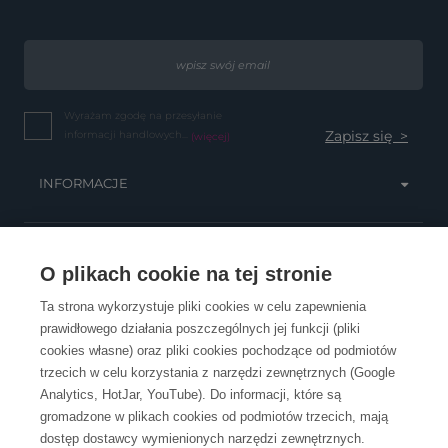
Wyrażam zgodę na przesyłanie
informacji handlowych...
(więcej)
INFORMACJE
OBSŁUGA KLIENTA
O plikach cookie na tej stronie
Ta strona wykorzystuje pliki cookies w celu zapewnienia
prawidłowego działania poszczególnych jej funkcji (pliki
KONTAKT
cookies własne) oraz pliki cookies pochodzące od podmiotów
trzecich w celu korzystania z narzędzi zewnętrznych (Google
Analytics, HotJar, YouTube). Do informacji, które są
gromadzone w plikach cookies od podmiotów trzecich, mają
dostęp dostawcy wymienionych narzędzi zewnętrznych.