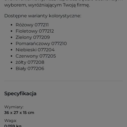
wyborem, wyróżniającym Twoją firmę.
Dostępne warianty kolorystyczne:
Różowy 077211
Fioletowy 077212
Zielony 077209
Pomarańczowy 077210
Niebieski 077204
Czerwony 077205
żółty 077208
Biały 077206
Specyfikacja
Wymiary:
36 x 27 x 15 cm
Waga:
0,059 kg