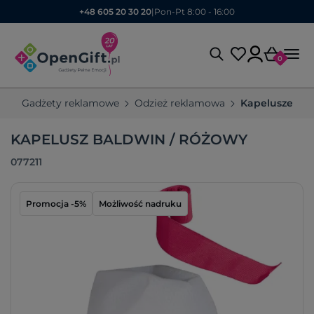
+48 605 20 30 20
|
Pon-Pt 8:00 - 16:00
0
Gadżety reklamowe
Odzież reklamowa
Kapelusze
KAPELUSZ BALDWIN / RÓŻOWY
077211
Promocja -5%
Możliwość nadruku