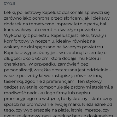
077211
Lekki, poliestrowy kapelusz doskonale sprawdzi się
zarówno jako ochrona przed słońcem, jak i ciekawy
dodatek na tematyczne imprezy: letnie party, bal
karnawałowy lub event na świeżym powietrzu.
Wykonany z poliestru, kapelusz jest lekki, trwały i
komfortowy w noszeniu, idealny również na
wakacyjne dni spędzane na świeżym powietrzu.
Kapelusz wyposażony jest w ozdobną tasiemkę o
długości około 60 cm, która dodaje mu koloru i
charakteru. W przypadku zamówień bez
personalizacji, wstążka dostarczana jest oddzielnie –
w razie potrzeby łatwo zastąpisz ją również inną
tasiemką, zgodnie z preferencjami. Ten stylowy
gadżet świetnie komponuje się z różnymi strojami, a
możliwość nadruku logo firmy lub napisu
promocyjnego na wstążce, to dyskretny i skuteczny
sposób na promowanie Twojej marki. Niezależnie od
tego, czy wybierasz się na plażę, letnią imprezę, czy
event reklamowy, nasz kapelusz będzie doskonałym