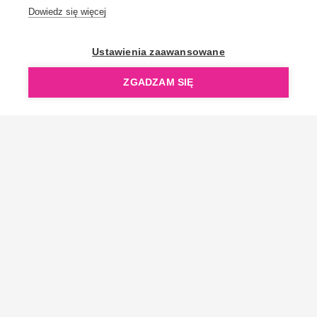
Dowiedz się więcej
OpenGift jest częścią ReflectGroup.
Ustawienia zaawansowane
ZGADZAM SIĘ
Copyright © 2006-2026 OpenGift.pl