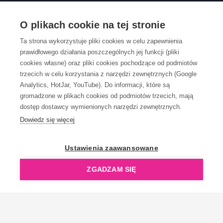
OBSŁUGA KLIENTA
O plikach cookie na tej stronie
Ta strona wykorzystuje pliki cookies w celu zapewnienia
prawidłowego działania poszczególnych jej funkcji (pliki
KONTAKT
cookies własne) oraz pliki cookies pochodzące od podmiotów
trzecich w celu korzystania z narzędzi zewnętrznych (Google
Analytics, HotJar, YouTube). Do informacji, które są
gromadzone w plikach cookies od podmiotów trzecich, mają
dostęp dostawcy wymienionych narzędzi zewnętrznych.
Dowiedz się więcej
OpenGift jest częścią ReflectGroup.
Ustawienia zaawansowane
ZGADZAM SIĘ
Copyright © 2006-2026 OpenGift.pl