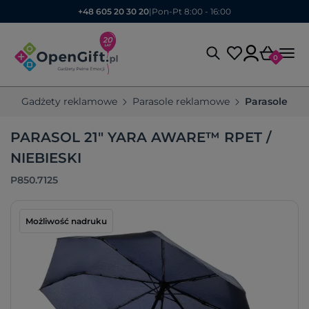
+48 605 20 30 20
|
Pon-Pt 8:00 - 16:00
0
Gadżety reklamowe
Parasole reklamowe
Parasole au
PARASOL 21" YARA AWARE™ RPET /
NIEBIESKI
P850.7125
Możliwość nadruku