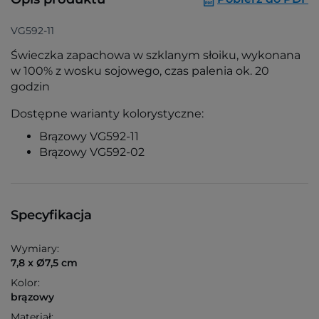
VG592-11
Świeczka zapachowa w szklanym słoiku, wykonana
w 100% z wosku sojowego, czas palenia ok. 20
godzin
Dostępne warianty kolorystyczne:
Brązowy VG592-11
Brązowy VG592-02
Specyfikacja
Wymiary:
7,8 x Ø7,5 cm
Kolor:
brązowy
Materiał: