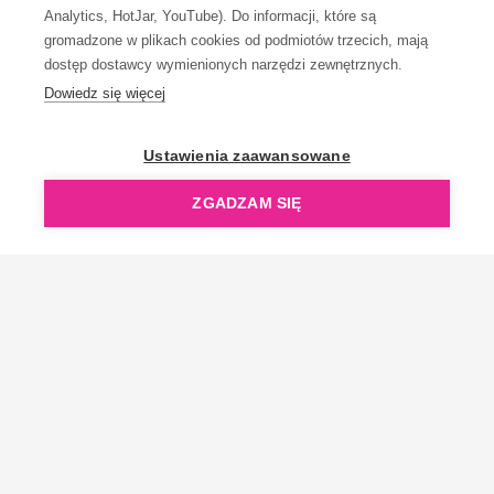
Analytics, HotJar, YouTube). Do informacji, które są
gromadzone w plikach cookies od podmiotów trzecich, mają
dostęp dostawcy wymienionych narzędzi zewnętrznych.
Dowiedz się więcej
OpenGift jest częścią ReflectGroup.
Ustawienia zaawansowane
ZGADZAM SIĘ
Copyright © 2006-2026 OpenGift.pl