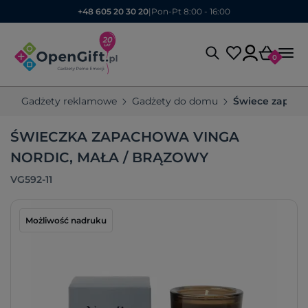
+48 605 20 30 20
|
Pon-Pt 8:00 - 16:00
0
Gadżety reklamowe
Gadżety do domu
Świece zapach
ŚWIECZKA ZAPACHOWA VINGA
NORDIC, MAŁA / BRĄZOWY
VG592-11
Możliwość nadruku