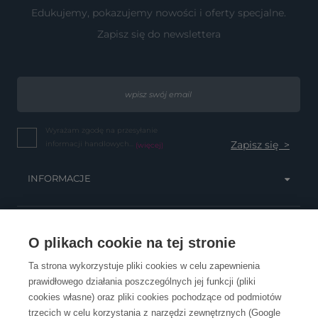
Edukujemy, pokazujemy nowości i oferty specjalne.
Zapisz się do newslettera
Wyrażam zgodę na przesyłanie
informacji handlowych...
(więcej)
INFORMACJE
OBSŁUGA KLIENTA
O plikach cookie na tej stronie
Ta strona wykorzystuje pliki cookies w celu zapewnienia
prawidłowego działania poszczególnych jej funkcji (pliki
KONTAKT
cookies własne) oraz pliki cookies pochodzące od podmiotów
trzecich w celu korzystania z narzędzi zewnętrznych (Google