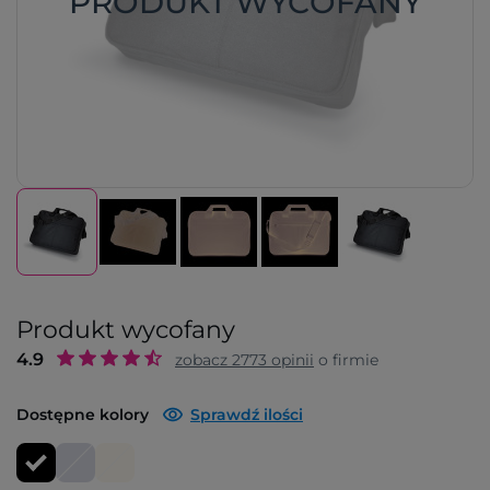
PRODUKT WYCOFANY
Produkt wycofany
4.9
zobacz
2773
opinii
o firmie
Dostępne kolory
Sprawdź ilości