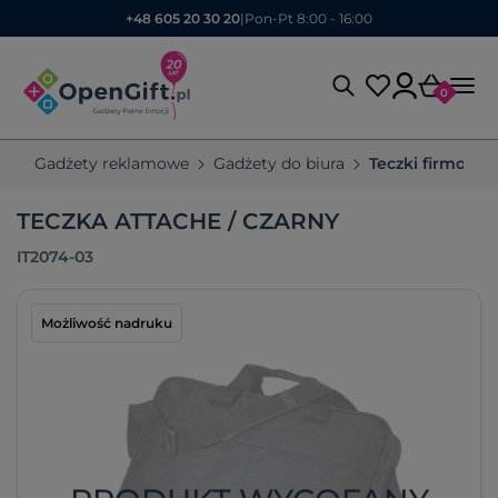
+48 605 20 30 20
|
Pon-Pt 8:00 - 16:00
0
Gadżety reklamowe
Gadżety do biura
Teczki firmowe
TECZKA ATTACHE / CZARNY
IT2074-03
Możliwość nadruku