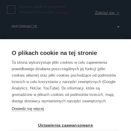
Wyrażam zgodę na przesyłanie
informacji handlowych...
(więcej)
INFORMACJE
OBSŁUGA KLIENTA
O plikach cookie na tej stronie
Ta strona wykorzystuje pliki cookies w celu zapewnienia
prawidłowego działania poszczególnych jej funkcji (pliki
KONTAKT
cookies własne) oraz pliki cookies pochodzące od podmiotów
trzecich w celu korzystania z narzędzi zewnętrznych (Google
Analytics, HotJar, YouTube). Do informacji, które są
gromadzone w plikach cookies od podmiotów trzecich, mają
dostęp dostawcy wymienionych narzędzi zewnętrznych.
Dowiedz się więcej
OpenGift jest częścią ReflectGroup.
Ustawienia zaawansowane