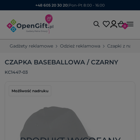
+48 605 20 30 20
|
Pon-Pt 8:00 - 16:00
0
Gadżety reklamowe
Odzież reklamowa
Czapki z nadr
CZAPKA BASEBALLOWA / CZARNY
KC1447-03
Możliwość nadruku