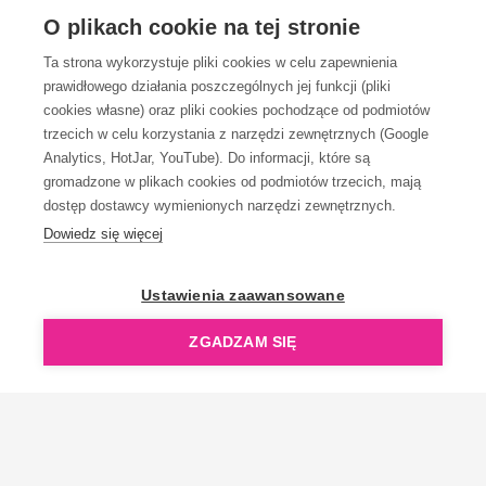
OBSŁUGA KLIENTA
O plikach cookie na tej stronie
Ta strona wykorzystuje pliki cookies w celu zapewnienia
prawidłowego działania poszczególnych jej funkcji (pliki
KONTAKT
cookies własne) oraz pliki cookies pochodzące od podmiotów
trzecich w celu korzystania z narzędzi zewnętrznych (Google
Analytics, HotJar, YouTube). Do informacji, które są
gromadzone w plikach cookies od podmiotów trzecich, mają
dostęp dostawcy wymienionych narzędzi zewnętrznych.
Dowiedz się więcej
OpenGift jest częścią ReflectGroup.
Ustawienia zaawansowane
ZGADZAM SIĘ
Copyright © 2006-2026 OpenGift.pl