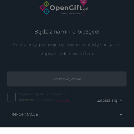
Bądź z nami na bieżąco!
Edukujemy, pokazujemy nowości i oferty specjalne.
Zapisz się do newslettera
Wyrażam zgodę na przesyłanie
informacji handlowych...
(więcej)
INFORMACJE