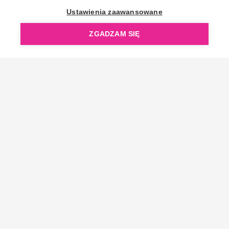
OpenGift jest częścią ReflectGroup.
Ustawienia zaawansowane
ZGADZAM SIĘ
Copyright © 2006-2026 OpenGift.pl