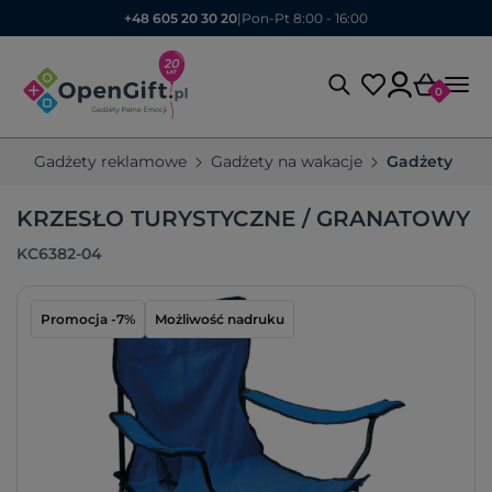
+48 605 20 30 20
|
Pon-Pt 8:00 - 16:00
0
Gadżety reklamowe
Gadżety na wakacje
Gadżety na p
KRZESŁO TURYSTYCZNE / GRANATOWY
KC6382-04
Promocja -7%
Możliwość nadruku