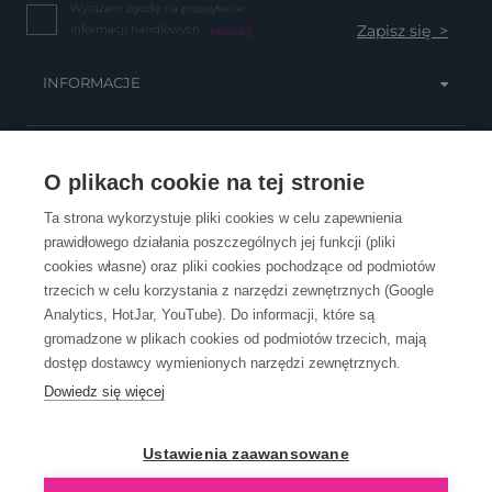
Wyrażam zgodę na przesyłanie
informacji handlowych...
(więcej)
INFORMACJE
OBSŁUGA KLIENTA
O plikach cookie na tej stronie
Ta strona wykorzystuje pliki cookies w celu zapewnienia
prawidłowego działania poszczególnych jej funkcji (pliki
KONTAKT
cookies własne) oraz pliki cookies pochodzące od podmiotów
trzecich w celu korzystania z narzędzi zewnętrznych (Google
Analytics, HotJar, YouTube). Do informacji, które są
gromadzone w plikach cookies od podmiotów trzecich, mają
dostęp dostawcy wymienionych narzędzi zewnętrznych.
Dowiedz się więcej
OpenGift jest częścią ReflectGroup.
Ustawienia zaawansowane