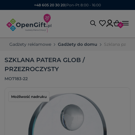
+48 605 20 30 20
|
Pon-Pt 8:00 - 16:00
0
Gadżety reklamowe
Gadżety do domu
Szklana pater
SZKLANA PATERA GLOB /
PRZEZROCZYSTY
MO7183-22
Możliwość nadruku