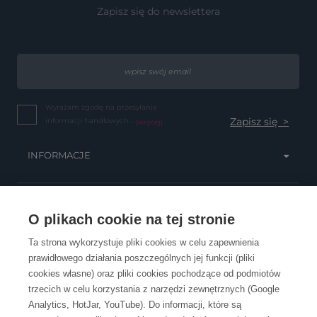
Zapisz się do newslettera
Wyrażam zgodę na przesyłanie
informacji handlowych...
(więcej)
INFORMACJE
OBSŁUGA KLIENTA
O plikach cookie na tej stronie
Ta strona wykorzystuje pliki cookies w celu zapewnienia
prawidłowego działania poszczególnych jej funkcji (pliki
KONTAKT
cookies własne) oraz pliki cookies pochodzące od podmiotów
trzecich w celu korzystania z narzędzi zewnętrznych (Google
Analytics, HotJar, YouTube). Do informacji, które są