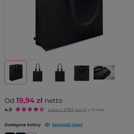
19,94
zł
Od
netto
4.9
zobacz
2769
opinii
o firmie
Dostępne kolory
Sprawdź ilości