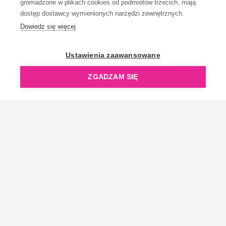
gromadzone w plikach cookies od podmiotów trzecich, mają
dostęp dostawcy wymienionych narzędzi zewnętrznych.
Dowiedz się więcej
OpenGift jest częścią ReflectGroup.
Ustawienia zaawansowane
ZGADZAM SIĘ
Copyright © 2006-2026 OpenGift.pl