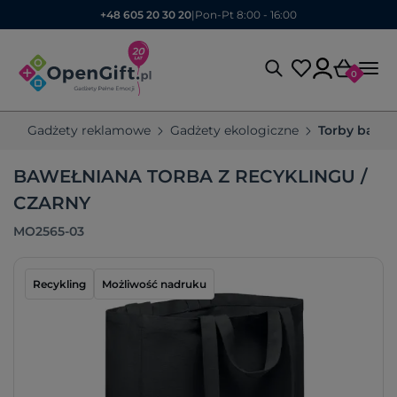
+48 605 20 30 20
|
Pon-Pt 8:00 - 16:00
0
Gadżety reklamowe
Gadżety ekologiczne
Torby bawe
BAWEŁNIANA TORBA Z RECYKLINGU /
CZARNY
MO2565-03
Recykling
Możliwość nadruku