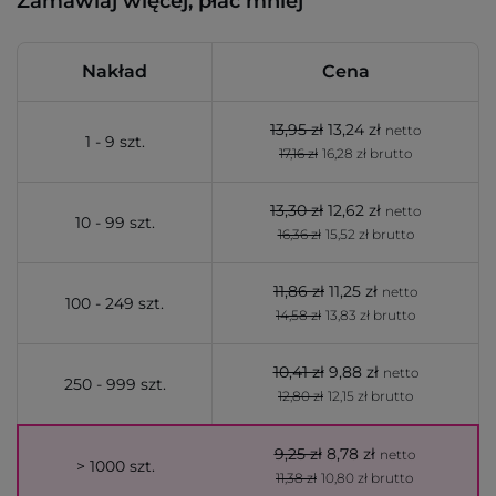
Zamawiaj więcej, płać mniej
Nakład
Cena
13,95 zł
13,24 zł
netto
1 - 9 szt.
17,16 zł
16,28 zł brutto
13,30 zł
12,62 zł
netto
10 - 99 szt.
16,36 zł
15,52 zł brutto
11,86 zł
11,25 zł
netto
100 - 249 szt.
14,58 zł
13,83 zł brutto
10,41 zł
9,88 zł
netto
250 - 999 szt.
12,80 zł
12,15 zł brutto
9,25 zł
8,78 zł
netto
> 1000 szt.
11,38 zł
10,80 zł brutto