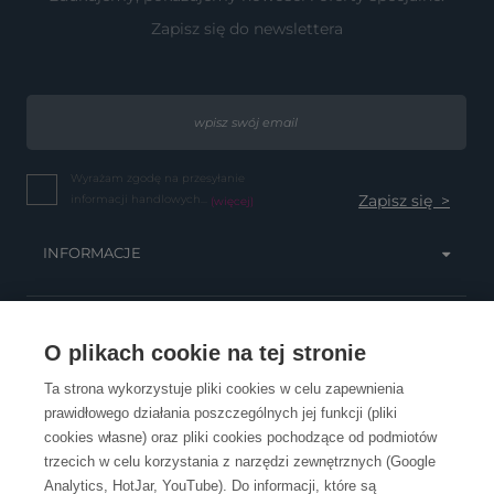
Zapisz się do newslettera
Wyrażam zgodę na przesyłanie
informacji handlowych...
(więcej)
INFORMACJE
OBSŁUGA KLIENTA
O plikach cookie na tej stronie
Ta strona wykorzystuje pliki cookies w celu zapewnienia
prawidłowego działania poszczególnych jej funkcji (pliki
KONTAKT
cookies własne) oraz pliki cookies pochodzące od podmiotów
trzecich w celu korzystania z narzędzi zewnętrznych (Google
Analytics, HotJar, YouTube). Do informacji, które są