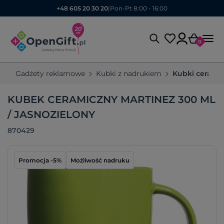
+48 605 20 30 20
|
Pon-Pt 8:00 - 16:00
0
Gadżety reklamowe
Kubki z nadrukiem
Kubki cerami
KUBEK CERAMICZNY MARTINEZ 300 ML
/ JASNOZIELONY
870429
Promocja -5%
Możliwość nadruku