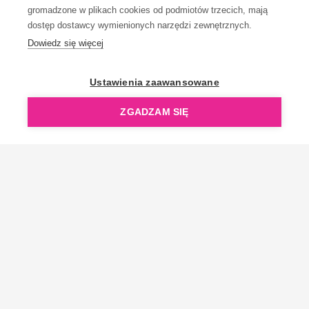
gromadzone w plikach cookies od podmiotów trzecich, mają
dostęp dostawcy wymienionych narzędzi zewnętrznych.
Dowiedz się więcej
OpenGift jest częścią ReflectGroup.
Ustawienia zaawansowane
ZGADZAM SIĘ
Copyright © 2006-2026 OpenGift.pl