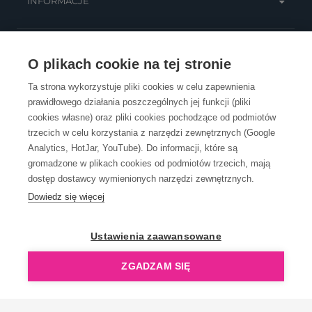
INFORMACJE
OBSŁUGA KLIENTA
O plikach cookie na tej stronie
Ta strona wykorzystuje pliki cookies w celu zapewnienia
prawidłowego działania poszczególnych jej funkcji (pliki
KONTAKT
cookies własne) oraz pliki cookies pochodzące od podmiotów
trzecich w celu korzystania z narzędzi zewnętrznych (Google
Analytics, HotJar, YouTube). Do informacji, które są
gromadzone w plikach cookies od podmiotów trzecich, mają
dostęp dostawcy wymienionych narzędzi zewnętrznych.
Dowiedz się więcej
OpenGift jest częścią ReflectGroup.
Ustawienia zaawansowane
ZGADZAM SIĘ
Copyright © 2006-2026 OpenGift.pl