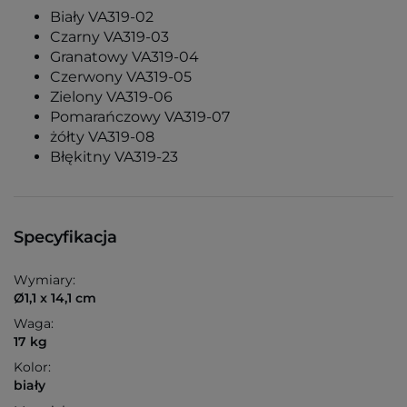
Biały VA319-02
Czarny VA319-03
Granatowy VA319-04
Czerwony VA319-05
Zielony VA319-06
Pomarańczowy VA319-07
żółty VA319-08
Błękitny VA319-23
Specyfikacja
Wymiary:
Ø1,1 x 14,1 cm
Waga:
17 kg
Kolor:
biały