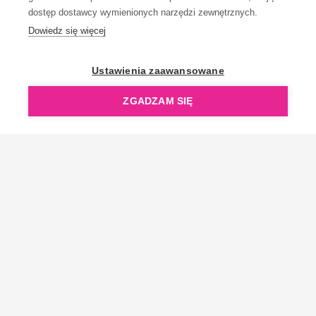
dostęp dostawcy wymienionych narzędzi zewnętrznych.
Dowiedz się więcej
OpenGift jest częścią ReflectGroup.
Ustawienia zaawansowane
ZGADZAM SIĘ
Copyright © 2006-2026 OpenGift.pl