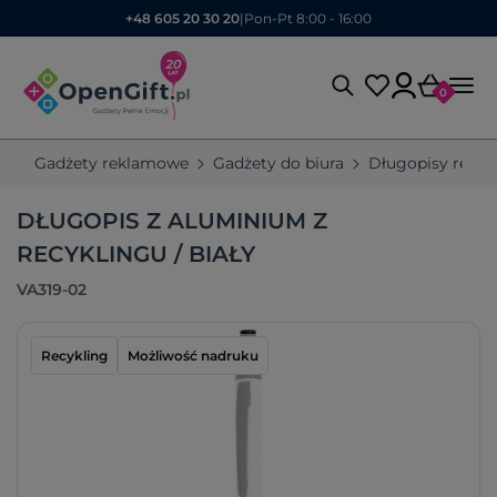
+48 605 20 30 20
|
Pon-Pt 8:00 - 16:00
0
Gadżety reklamowe
Gadżety do biura
Długopisy rekl
DŁUGOPIS Z ALUMINIUM Z
RECYKLINGU / BIAŁY
VA319-02
Recykling
Możliwość nadruku