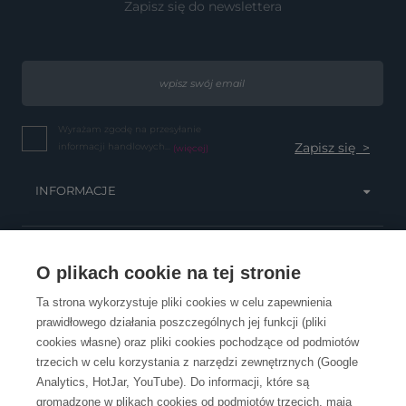
Zapisz się do newslettera
Wyrażam zgodę na przesyłanie
informacji handlowych...
(więcej)
INFORMACJE
OBSŁUGA KLIENTA
O plikach cookie na tej stronie
Ta strona wykorzystuje pliki cookies w celu zapewnienia
prawidłowego działania poszczególnych jej funkcji (pliki
KONTAKT
cookies własne) oraz pliki cookies pochodzące od podmiotów
trzecich w celu korzystania z narzędzi zewnętrznych (Google
Analytics, HotJar, YouTube). Do informacji, które są
gromadzone w plikach cookies od podmiotów trzecich, mają