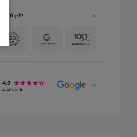
nGift.pl?
4.9
2769
opinii