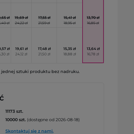
,65 zł
19,69 zł
17,55 zł
15,41 zł
13,70 zł
,40 zł
24,22 zł
21,59 zł
18,95 zł
16,85 zł
,57 zł
19,61 zł
17,48 zł
15,35 zł
13,64 zł
,30 zł
24,12 zł
21,50 zł
18,88 zł
16,78 zł
jednej sztuki produktu bez nadruku.
ć
11173 szt.
10000 szt.
(dostępne od 2026-08-18)
Skontaktuj się z nami.