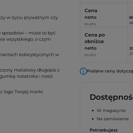
Cena
eczy w życiu prywatnym czy
netto
20
25
brutto
e sposobów – może to być
Cena po
nia wszystkiego, o czym
obniżce
netto
20
25
riantach kolorystycznych w
brutto
ołączony metalowy długopis z
Podane ceny dotyczą 
gumkę notatnika i nosić
 logo Twojej marki.
Dostępnoś
W magazynie
Na zamówienie
Potrzebujesz