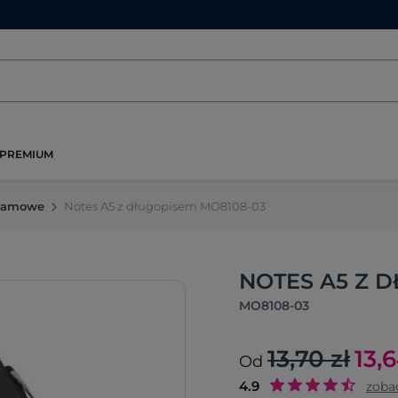
PREMIUM
klamowe
Notes A5 z długopisem MO8108-03
NOTES A5 Z 
MO8108-03
13,70 zł
13,
Od
4.9
zoba