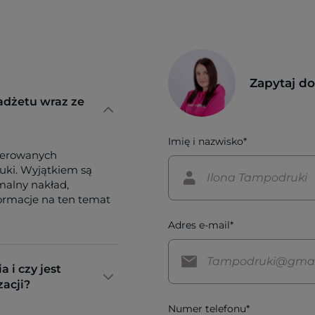
Zapytaj d
adżetu wraz ze
Imię i nazwisko*
ferowanych
tuki. Wyjątkiem są
imalny nakład,
formacje na ten temat
Adres e-mail*
a i czy jest
zacji?
Numer telefonu*