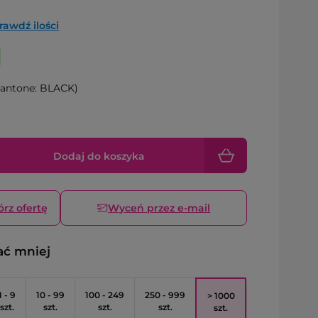
rawdź ilości
antone: BLACK)
Dodaj do koszyka
órz ofertę
Wyceń przez e-mail
ać mniej
1 - 9
10 - 99
100 - 249
250 - 999
> 1000
szt.
szt.
szt.
szt.
szt.