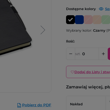
Dostępne kolory
Sp
Wybrany kolor:
Czarny
(P
Ilość:
szt.
Dodaj do Listy i stw
Zamawiaj więcej, pł
Nakład
Pobierz do PDF