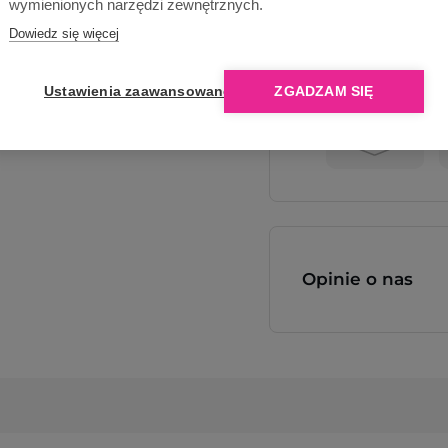
wymienionych narzędzi zewnętrznych.
Dowiedz się więcej
Dlaczego Ope
Ustawienia zaawansowane
ZGADZAM SIĘ
Opinie o nas