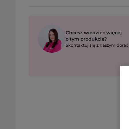
Chcesz wiedzieć więcej
o tym produkcie?
Skontaktuj się z naszym dorad