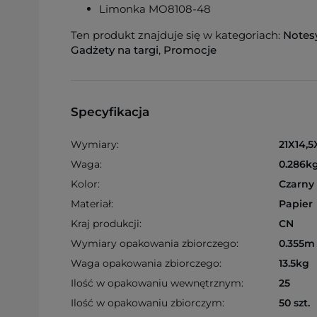
Limonka MO8108-48
Ten produkt znajduje się w kategoriach:
Notes
Gadżety na targi
,
Promocje
Specyfikacja
Wymiary:
21X14,5
Waga:
0.286k
Kolor:
Czarny
Materiał:
Papier
Kraj produkcji:
CN
Wymiary opakowania zbiorczego:
0.355m 
Waga opakowania zbiorczego:
13.5kg
Ilość w opakowaniu wewnętrznym:
25
Ilość w opakowaniu zbiorczym:
50 szt.