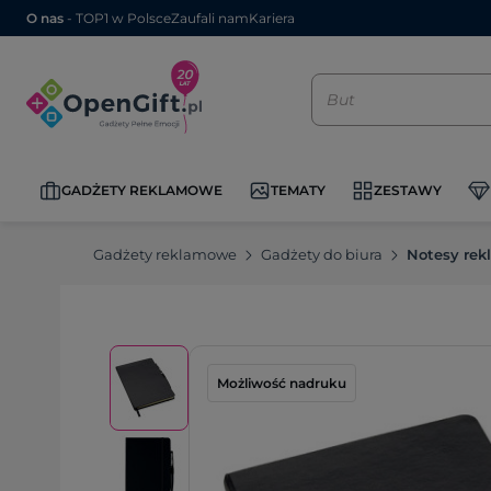
O nas
- TOP1 w Polsce
Zaufali nam
Kariera
GADŻETY REKLAMOWE
TEMATY
ZESTAWY
Gadżety reklamowe
Gadżety do biura
Notesy re
Możliwość nadruku