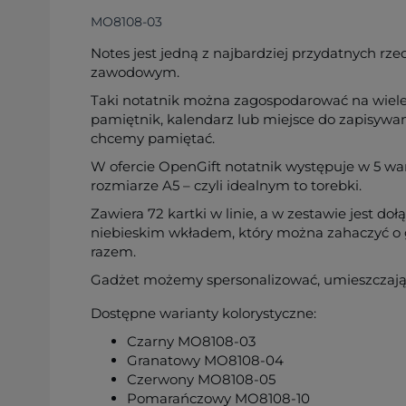
MO8108-03
Notes jest jedną z najbardziej przydatnych rz
zawodowym.
Taki notatnik można zagospodarować na wiel
pamiętnik, kalendarz lub miejsce do zapisywa
chcemy pamiętać.
W ofercie OpenGift notatnik występuje w 5 wa
rozmiarze A5 – czyli idealnym to torebki.
Zawiera 72 kartki w linie, a w zestawie jest d
niebieskim wkładem, który można zahaczyć o 
razem.
Gadżet możemy spersonalizować, umieszczając
Dostępne warianty kolorystyczne:
Czarny MO8108-03
Granatowy MO8108-04
Czerwony MO8108-05
Pomarańczowy MO8108-10