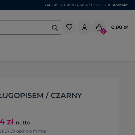
+48 605 20 30 20
|
Pon-Pt 8:00 - 16:00
|
Kontakt
0,00 zł
0
DŁUGOPISEM / CZARNY
64
zł
netto
cz
2769
opinii
o firmie