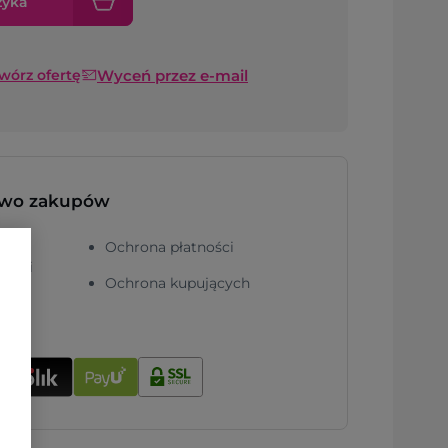
zyka
Wyceń przez e-mail
twórz ofertę
two zakupów
Ochrona płatności
ności
Ochrona kupujących