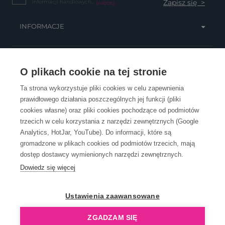
informacji handlowych...
(więcej)
INFORMACJE
OBSŁUGA KLIENTA
O plikach cookie na tej stronie
Ta strona wykorzystuje pliki cookies w celu zapewnienia
prawidłowego działania poszczególnych jej funkcji (pliki
KONTAKT
cookies własne) oraz pliki cookies pochodzące od podmiotów
trzecich w celu korzystania z narzędzi zewnętrznych (Google
Analytics, HotJar, YouTube). Do informacji, które są
gromadzone w plikach cookies od podmiotów trzecich, mają
dostęp dostawcy wymienionych narzędzi zewnętrznych.
Dowiedz się więcej
OpenGift jest częścią ReflectGroup.
Ustawienia zaawansowane
ZGADZAM SIĘ