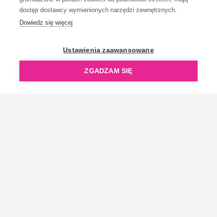
dostęp dostawcy wymienionych narzędzi zewnętrznych.
Dowiedz się więcej
OpenGift jest częścią ReflectGroup.
Ustawienia zaawansowane
ZGADZAM SIĘ
Copyright © 2006-2026 OpenGift.pl