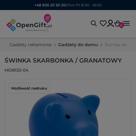
+48 605 20 30 20
|
Pon-Pt 8:00 - 16:00
0
Gadżety reklamowe
Gadżety do domu
Świnka skarb
ŚWINKA SKARBONKA / GRANATOWY
MO8132-04
Możliwość nadruku