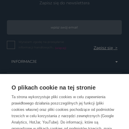
Zapisz się do newslettera
Wyrażam zgodę na przesyłanie
informacji handlowych...
(więcej)
INFORMACJE
OBSŁUGA KLIENTA
O plikach cookie na tej stronie
Ta strona wykorzystuje pliki cookies w celu zapewnienia
prawidłowego działania poszczególnych jej funkcji (pliki
KONTAKT
cookies własne) oraz pliki cookies pochodzące od podmiotów
trzecich w celu korzystania z narzędzi zewnętrznych (Google
Analytics, HotJar, YouTube). Do informacji, które są
gromadzone w plikach cookies od podmiotów trzecich, mają