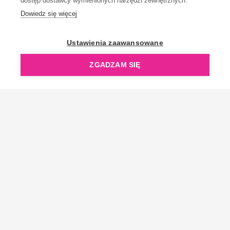
dostęp dostawcy wymienionych narzędzi zewnętrznych.
Dowiedz się więcej
OpenGift jest częścią ReflectGroup.
Ustawienia zaawansowane
ZGADZAM SIĘ
Copyright © 2006-2026 OpenGift.pl