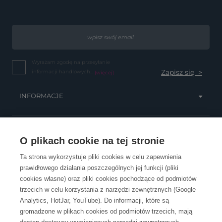
Wyrażam zgodę na przesyłanie
informacji handlowych...
(więcej)
INFORMACJE
OBSŁUGA KLIENTA
O plikach cookie na tej stronie
Ta strona wykorzystuje pliki cookies w celu zapewnienia
prawidłowego działania poszczególnych jej funkcji (pliki
KONTAKT
cookies własne) oraz pliki cookies pochodzące od podmiotów
trzecich w celu korzystania z narzędzi zewnętrznych (Google
Analytics, HotJar, YouTube). Do informacji, które są
gromadzone w plikach cookies od podmiotów trzecich, mają