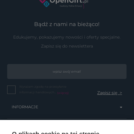
Bądź z nami na bieżąco!
Edukujemy, pokazujemy nowości i oferty specjalne.
Zapisz się do newslettera
Wyrażam zgodę na przesyłanie
informacji handlowych...
(więcej)
INFORMACJE
OBSŁUGA KLIENTA