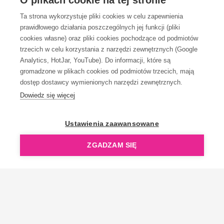
O plikach cookie na tej stronie
Ta strona wykorzystuje pliki cookies w celu zapewnienia
prawidłowego działania poszczególnych jej funkcji (pliki
KONTAKT
cookies własne) oraz pliki cookies pochodzące od podmiotów
trzecich w celu korzystania z narzędzi zewnętrznych (Google
Analytics, HotJar, YouTube). Do informacji, które są
gromadzone w plikach cookies od podmiotów trzecich, mają
dostęp dostawcy wymienionych narzędzi zewnętrznych.
Dowiedz się więcej
OpenGift jest częścią ReflectGroup.
Ustawienia zaawansowane
ZGADZAM SIĘ
Copyright © 2006-2026 OpenGift.pl