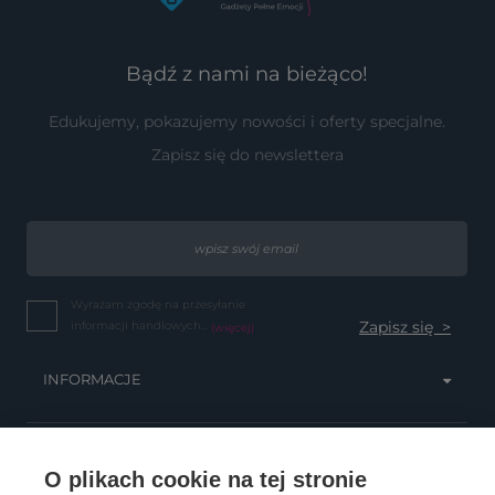
Bądź z nami na bieżąco!
Edukujemy, pokazujemy nowości i oferty specjalne.
Zapisz się do newslettera
Wyrażam zgodę na przesyłanie
informacji handlowych...
(więcej)
INFORMACJE
OBSŁUGA KLIENTA
O plikach cookie na tej stronie