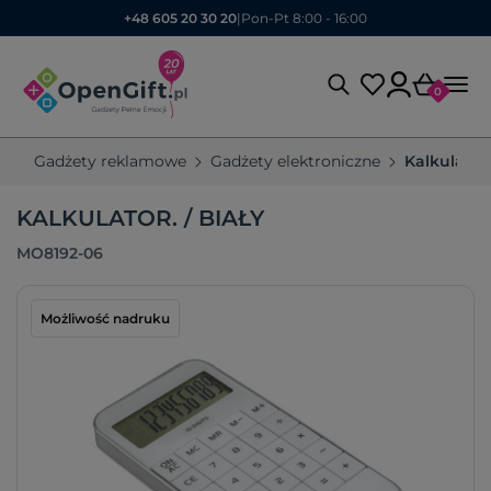
+48 605 20 30 20
|
Pon-Pt 8:00 - 16:00
0
Gadżety reklamowe
Gadżety elektroniczne
Kalkulato
KALKULATOR. / BIAŁY
MO8192-06
Możliwość nadruku