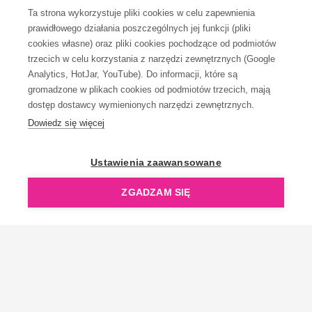
Ta strona wykorzystuje pliki cookies w celu zapewnienia
prawidłowego działania poszczególnych jej funkcji (pliki
KONTAKT
cookies własne) oraz pliki cookies pochodzące od podmiotów
trzecich w celu korzystania z narzędzi zewnętrznych (Google
Analytics, HotJar, YouTube). Do informacji, które są
gromadzone w plikach cookies od podmiotów trzecich, mają
dostęp dostawcy wymienionych narzędzi zewnętrznych.
Dowiedz się więcej
OpenGift jest częścią ReflectGroup.
Ustawienia zaawansowane
ZGADZAM SIĘ
Copyright © 2006-2026 OpenGift.pl