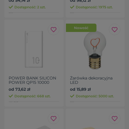
od 54,14 zł
od 98,12 zł
ładowarka
bezprzewodowa 5W
Dostępność: 2 szt.
Dostępność: 1975 szt.
Nowość
POWER BANK SILICON
Żarówka dekoracyjna
POWER QP15 10000
LED
MAH
od 73,62 zł
od 15,89 zł
Dostępność: 668 szt.
Dostępność: 5000 szt.