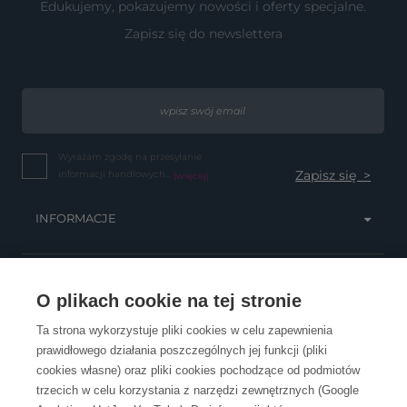
Edukujemy, pokazujemy nowości i oferty specjalne.
Zapisz się do newslettera
Wyrażam zgodę na przesyłanie
informacji handlowych...
(więcej)
INFORMACJE
OBSŁUGA KLIENTA
O plikach cookie na tej stronie
Ta strona wykorzystuje pliki cookies w celu zapewnienia
prawidłowego działania poszczególnych jej funkcji (pliki
KONTAKT
cookies własne) oraz pliki cookies pochodzące od podmiotów
trzecich w celu korzystania z narzędzi zewnętrznych (Google