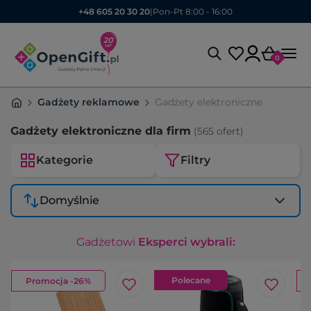
+48 605 20 30 20
|
Pon-Pt 8:00 - 16:00
0
Gadżety reklamowe
Gadżety elektroniczne
Gadżety elektroniczne dla firm
(565 ofert)
Kategorie
Filtry
Domyślnie
Gadżetowi
Eksperci wybrali:
Polecane
Promocja -26%