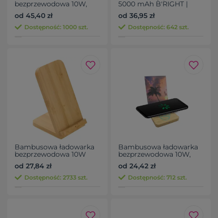
bezprzewodowa 10W,
5000 mAh B'RIGHT |
stacja pogodowa |
Posey
od 45,40 zł
od 36,95 zł
Kahele
Dostępność: 1000 szt.
Dostępność: 642 szt.
Bambusowa ładowarka
Bambusowa ładowarka
bezprzewodowa 10W
bezprzewodowa 10W,
B'RIGHT, stojak na
ramka do zdjęć | Finneas
od 27,84 zł
od 24,42 zł
telefon | Wilder
Dostępność: 2733 szt.
Dostępność: 712 szt.