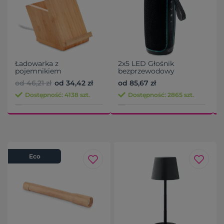
Ładowarka z
2x5 LED Głośnik
pojemnikiem
bezprzewodowy
od 46,21 zł
od 34,42 zł
od 85,67 zł
o
Dostępność: 4138 szt.
Dostępność: 2865 szt.
Eco