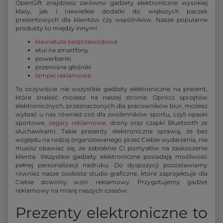
OpenGift znajdziesz zarówno gadżety elektroniczne wysokiej
klasy, jak i niewielkie dodatki do większych paczek
prezentowych dla klientów czy wspólników. Nasze popularne
produkty to między innymi
klawiatura bezprzewodowa
etui na smartfony
powerbanki
przenośne głośniki
lampki reklamowe
To oczywiście nie wszystkie gadżety elektroniczne na prezent,
które znaleźć możesz na naszej stronie. Oprócz sprzętów
elektronicznych, przeznaczonych dla pracowników biur, możesz
wybrać u nas również coś dla zwolenników sportu, czyli opaski
sportowe,
zegary reklamowe
, drony oraz czapki Bluetooth ze
słuchawkami. Takie prezenty elektroniczne sprawią, że bez
względu na rodzaj organizowanego przez Ciebie wydarzenia, nie
musisz obawiać się, że zabraknie Ci pomysłów na zaskoczenie
klienta. Wszystkie gadżety elektroniczne posiadają możliwość
pełnej personalizacji nadruku. Do dyspozycji pozostawiamy
również nasze osobiste studio graficzne, które zaprojektuje dla
Ciebie dowolny wzór reklamowy. Przygotujemy gadżet
reklamowy na miarę naszych czasów.
Prezenty elektroniczne to