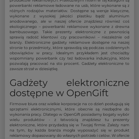
produktów reklamowych. Prawdziwym hitem w tej kategorii są
powerbanki reklamowe ładowane na usb, które wykonane są z
różnych rodzajów materiałów. Dostępne są wersje klasyczne,
wykonane z wysokiej jakości plastiku bądź aluminium
anodowanego, ale w naszej ofercie znajdziesz również coś
ekologicznego – powerbanki reklamowe wykonane z drewna
bambusowego. Takie prezenty elektroniczne z pewnością
sprawią radość klientowi czy pracownikowi – niezależnie od
branży. Elektroniczne gadżety reklamowe dostępne na naszej
stronie to przedmioty, które sprawdzą się podczas codziennych
obowiązków w pracy. Idealnym przykładem jest chociażby
wspomniany powerbank czy też ładowarka indukcyjna, które
pozwalają pracować na sto procent. Gadżety elektroniczne to
zawsze strzał w dziesiątkę.
Gadżety elektroniczne
dostępne w OpenGift
Firmowe biura oraz wielkie korporacje na co dzień posługują się
sprzętami elektronicznymi, które obecnie są niezbędne do
wykonania pracy. Dlatego w OpenGift posiadamy bogaty wybór
wielu produktów - z łatwością znajdziesz tu prezenty
elektroniczne, które przydadzą się w Twojej firmie. Zależy nam
na tym, by każda branża mogła wyposażyć się w produkt
reklamowy dopasowany do własnych potrzeb i celów. W ofercie