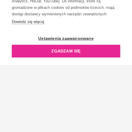
Analytics, HotJar, YouTube). Do informacji, które są
gromadzone w plikach cookies od podmiotów trzecich, mają
dostęp dostawcy wymienionych narzędzi zewnętrznych.
Dowiedz się więcej
OpenGift jest częścią ReflectGroup.
Ustawienia zaawansowane
ZGADZAM SIĘ
Copyright © 2006-2026 OpenGift.pl