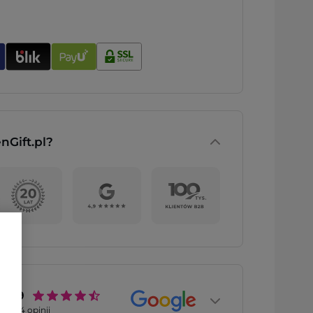
nGift.pl?
4.9
2774
opinii