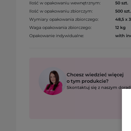
Ilość w opakowaniu wewnętrznym:
50 szt.
Ilość w opakowaniu zbiorczym:
500 szt.
Wymiary opakowania zbiorczego:
48,5 x 
Waga opakowania zbiorczego:
12 kg
Opakowanie indywidualne:
with in
Chcesz wiedzieć więcej
o tym produkcie?
Skontaktuj się z naszym dorad