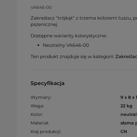
VA646-00
Zakreślacz "trójkąt" z trzema kolorami tuszu,
pszenicznej
Dostępne warianty kolorystyczne:
Neutralny VA646-00
Ten produkt znajduje się w kategorii:
Zakreśla
Specyfikacja
Wymiary:
9 x 8 x 
Waga:
22 kg
Kolor:
neutra
Materiał:
słoma 
Kraj produkcji:
CN