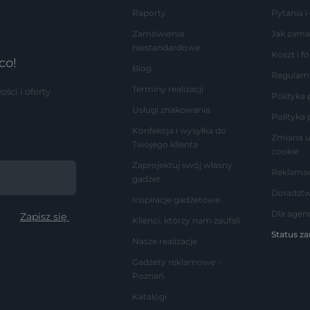
Raporty
Pytania i
Zamówienia
Jak zama
niestandardowe
Koszt i 
co!
Blog
Regulam
Terminy realizacji
ci i oferty
Polityka
Usługi znakowania
Polityka 
Konfekcja i wysyłka do
Zmiana u
Twojego klienta
cookie
Zaprojektuj swój własny
Reklamac
gadżet
Doradzt
Inspiracje gadżetowe
Dla agenc
Klienci, którzy nam zaufali
Status z
Nasze realizacje
Gadżety reklamowe -
Poznań
Katalogi