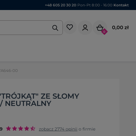
+48 605 20 30 20
|
Pon-Pt 8:00 - 16:00
|
Kontakt
0,00 zł
0
 VA646-00
"TRÓJKĄT" ZE SŁOMY
 / NEUTRALNY
.9
zobacz
2774
opinii
o firmie