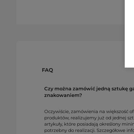
FAQ
Czy można zamówić jedną sztukę g
znakowaniem?
Oczywiście, zamówienia na większość o
produktów, realizujemy już od jednej sz
artykuły, które posiadają określony min
potrzebny do realizacji. Szczegółowe in