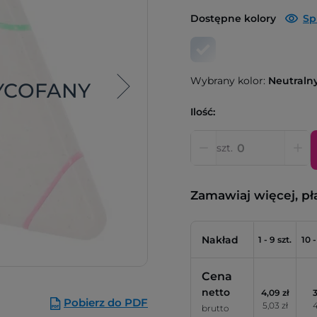
Dostępne kolory
Sp
Wybrany kolor:
Neutraln
YCOFANY
Ilość:
szt.
Zamawiaj więcej, pł
Nakład
1 - 9 szt.
10 -
Cena
netto
4,09 zł
3
Pobierz do PDF
5,03 zł
4
brutto