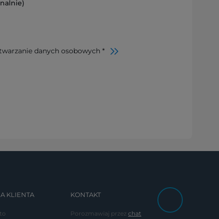
nalnie)
twarzanie danych osobowych *
A KLIENTA
KONTAKT
to
Porozmawiaj przez
chat