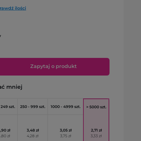
rawdź ilości
y
Zapytaj o produkt
ać mniej
 249 szt.
250 - 999 szt.
1000 - 4999 szt.
> 5000 szt.
,90 zł
3,48 zł
3,05 zł
2,71 zł
,80 zł
4,28 zł
3,75 zł
3,33 zł