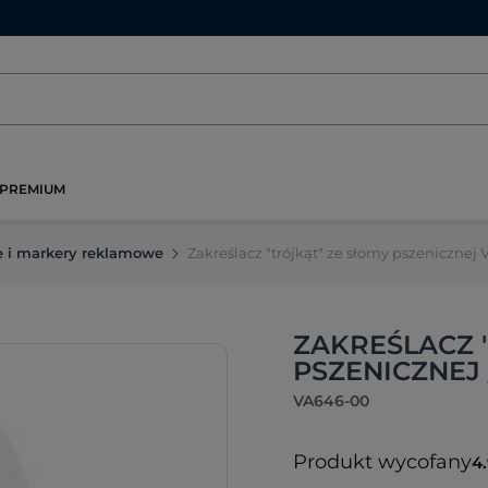
PREMIUM
e i markery reklamowe
Zakreślacz "trójkąt" ze słomy pszenicznej
ZAKREŚLACZ 
PSZENICZNEJ
VA646-00
Produkt wycofany
4