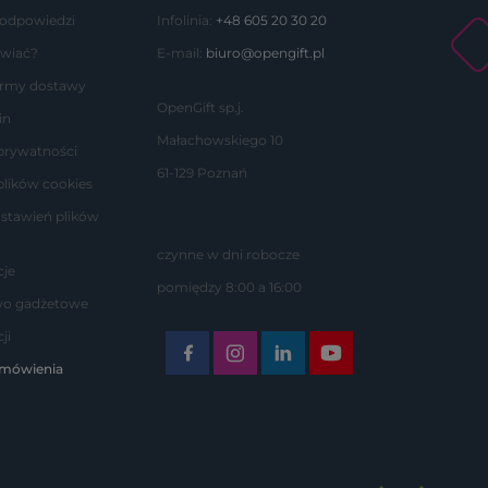
 odpowiedzi
Infolinia:
+48 605 20 30 20
wiać?
E-mail:
biuro@opengift.pl
formy dostawy
OpenGift sp.j.
in
Małachowskiego 10
 prywatności
61-129 Poznań
plików cookies
stawień plików
czynne w dni robocze
je
pomiędzy 8:00 a 16:00
wo gadżetowe
ji
amówienia