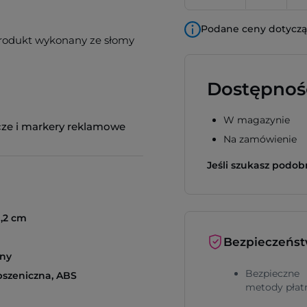
Podane ceny dotyczą 
 produkt wykonany ze słomy
Dostępnoś
W magazynie
cze i markery reklamowe
Na zamówienie
Jeśli szukasz podo
1,2 cm
Bezpieczeńs
lny
Bezpieczne
pszeniczna, ABS
metody płat