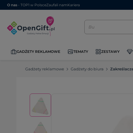
O nas
- TOP1 w Polsce
Zaufali nam
Kariera
GADŻETY REKLAMOWE
TEMATY
ZESTAWY
Gadżety reklamowe
Gadżety do biura
Zakreślacz