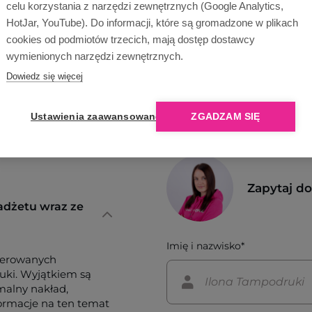
celu korzystania z narzędzi zewnętrznych (Google Analytics,
HotJar, YouTube). Do informacji, które są gromadzone w plikach
cookies od podmiotów trzecich, mają dostęp dostawcy
wymienionych narzędzi zewnętrznych.
Dowiedz się więcej
Ustawienia zaawansowane
ZGADZAM SIĘ
Zapytaj d
adżetu wraz ze
Imię i nazwisko*
ferowanych
tuki. Wyjątkiem są
imalny nakład,
formacje na ten temat