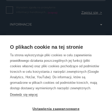
Wyrażam zgodę na przesyłanie
informacji handlowych...
(więcej)
INFORMACJE
OBSŁUGA KLIENTA
O plikach cookie na tej stronie
Ta strona wykorzystuje pliki cookies w celu zapewnienia
prawidłowego działania poszczególnych jej funkcji (pliki
KONTAKT
cookies własne) oraz pliki cookies pochodzące od podmiotów
trzecich w celu korzystania z narzędzi zewnętrznych (Google
Analytics, HotJar, YouTube). Do informacji, które są
gromadzone w plikach cookies od podmiotów trzecich, mają
dostęp dostawcy wymienionych narzędzi zewnętrznych.
Dowiedz się więcej
OpenGift jest częścią ReflectGroup.
Ustawienia zaawansowane