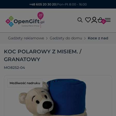
+48 605 20 30 20
|
Pon-Pt 8:00 - 16:00
0
Gadżety reklamowe
Gadżety do domu
Koce z nadruk
KOC POLAROWY Z MISIEM. /
GRANATOWY
MO8252-04
Możliwość nadruku