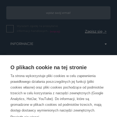
Wyrażam zgodę na przesyłanie
informacji handlowych...
(więcej)
INFORMACJE
OBSŁUGA KLIENTA
O plikach cookie na tej stronie
Ta strona wykorzystuje pliki cookies w celu zapewnienia
prawidłowego działania poszczególnych jej funkcji (pliki
KONTAKT
cookies własne) oraz pliki cookies pochodzące od podmiotów
trzecich w celu korzystania z narzędzi zewnętrznych (Google
Analytics, HotJar, YouTube). Do informacji, które są
gromadzone w plikach cookies od podmiotów trzecich, mają
dostęp dostawcy wymienionych narzędzi zewnętrznych.