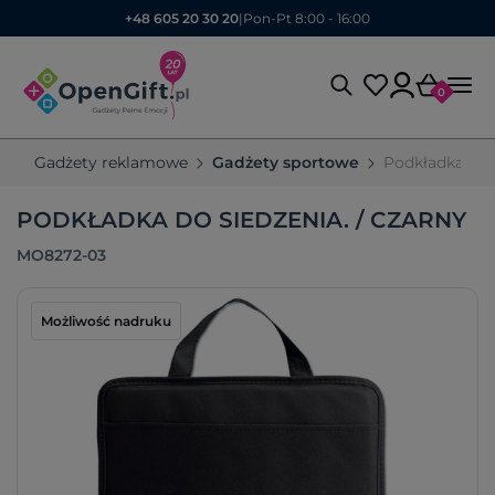
+48 605 20 30 20
|
Pon-Pt 8:00 - 16:00
0
Gadżety reklamowe
Gadżety sportowe
Podkładka do 
PODKŁADKA DO SIEDZENIA. / CZARNY
MO8272-03
Możliwość nadruku