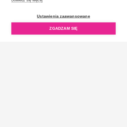
Dowiedz się więcej
OpenGift jest częścią ReflectGroup.
Ustawienia zaawansowane
ZGADZAM SIĘ
Copyright © 2006-2026 OpenGift.pl