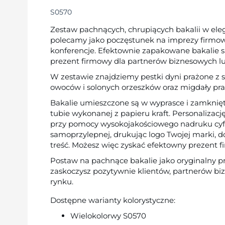
S0570
Zestaw pachnących, chrupiących bakalii w el
polecamy jako poczęstunek na imprezy firmowe
konferencje. Efektownie zapakowane bakalie s
prezent firmowy dla partnerów biznesowych lu
W zestawie znajdziemy pestki dyni prażone z 
owoców i solonych orzeszków oraz migdały praż
Bakalie umieszczone są w wyprasce i zamknięte
tubie wykonanej z papieru kraft. Personaliza
przy pomocy wysokojakościowego nadruku cyf
samoprzylepnej, drukując logo Twojej marki, do
treść. Możesz więc zyskać efektowny prezent 
Postaw na pachnące bakalie jako oryginalny pr
zaskoczysz pozytywnie klientów, partnerów biz
rynku.
Dostępne warianty kolorystyczne:
Wielokolorwy S0570