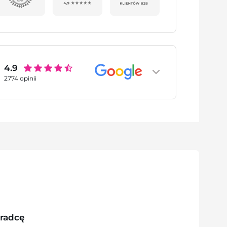
4.9
2774
opinii
oradcę