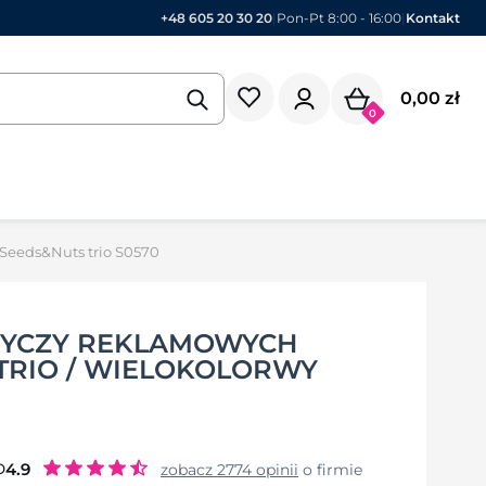
+48 605 20 30 20
|
Pon-Pt 8:00 - 16:00
|
Kontakt
0,00 zł
0
Seeds&Nuts trio S0570
DYCZY REKLAMOWYCH
TRIO / WIELOKOLORWY
o
4.9
zobacz
2774
opinii
o firmie