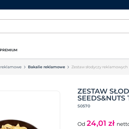
PREMIUM
 reklamowe
Bakalie reklamowe
Zestaw słodyczy reklamowych 
ZESTAW SŁO
SEEDS&NUTS 
S0570
24,01
zł
Od
nett