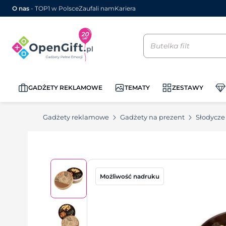
O nas
- TOP1 w Polsce
Zaufali nam
Kariera
GADŻETY REKLAMOWE
TEMATY
ZESTAWY
Gadżety reklamowe
Gadżety na prezent
Słodycze
Możliwość nadruku