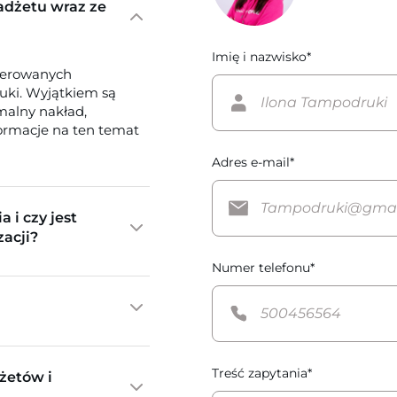
adżetu wraz ze
Imię i nazwisko*
ferowanych
tuki. Wyjątkiem są
imalny nakład,
formacje na ten temat
Adres e-mail*
a i czy jest
zacji?
Numer telefonu*
Treść zapytania*
żetów i