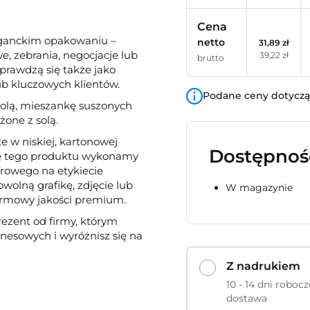
Cena
eganckim opakowaniu –
netto
31,89 zł
, zebrania, negocjacje lub
39,22 zł
brutto
prawdzą się także jako
b kluczowych klientów.
Podane ceny dotyczą 
solą, mieszankę suszonych
one z solą.
 w niskiej, kartonowej
Dostępnoś
cję tego produktu wykonamy
rowego na etykiecie
wolną grafikę, zdjęcie lub
W magazynie
firmowy jakości premium.
ezent od firmy, którym
nesowych i wyróżnisz się na
Z nadrukiem
10 - 14 dni robocz
dostawa