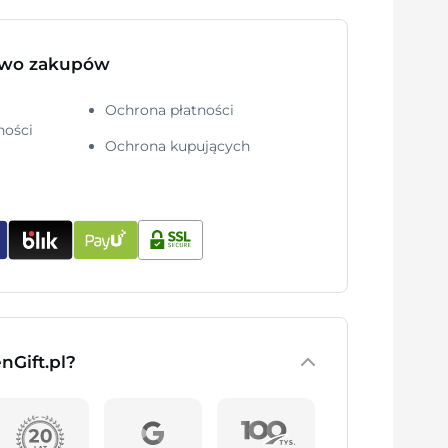
two zakupów
Ochrona płatności
ności
Ochrona kupujących
nGift.pl?