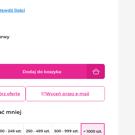
rawdź ilości
orwy
Dodaj do koszyka
órz ofertę
Wyceń przez e-mail
ać mniej
00 - 249 szt.
250 - 499 szt.
500 - 999 szt.
> 1000 szt.