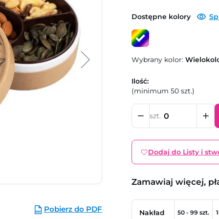
Dostępne kolory
Sp
Wybrany kolor:
Wielokol
Ilość:
(minimum 50 szt.)
szt.
Dodaj do Listy i stw
Zamawiaj więcej, pł
Pobierz do PDF
Nakład
50 - 99 szt.
1