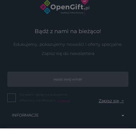
Bądź z nami na bieżąco!
Edukujemy, pokazujemy nowości i oferty specjalne.
Zapisz się do newslettera
Wyrażam zgodę na przesyłanie
informacji handlowych...
(więcej)
INFORMACJE