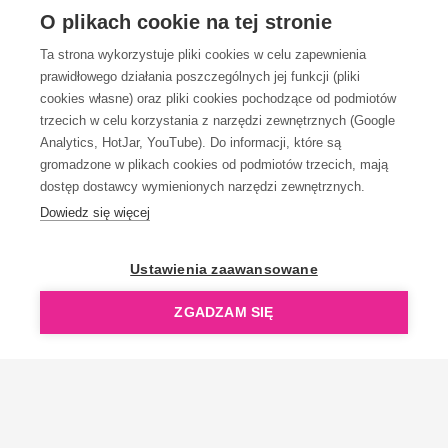
OBSŁUGA KLIENTA
O plikach cookie na tej stronie
Ta strona wykorzystuje pliki cookies w celu zapewnienia
prawidłowego działania poszczególnych jej funkcji (pliki
KONTAKT
cookies własne) oraz pliki cookies pochodzące od podmiotów
trzecich w celu korzystania z narzędzi zewnętrznych (Google
Analytics, HotJar, YouTube). Do informacji, które są
gromadzone w plikach cookies od podmiotów trzecich, mają
dostęp dostawcy wymienionych narzędzi zewnętrznych.
Dowiedz się więcej
OpenGift jest częścią ReflectGroup.
Ustawienia zaawansowane
ZGADZAM SIĘ
Copyright © 2006-2026 OpenGift.pl