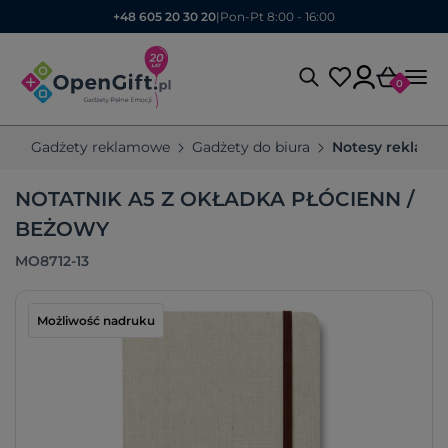
+48 605 20 30 20
|
Pon-Pt 8:00 - 16:00
0
Gadżety reklamowe
Gadżety do biura
Notesy reklam
NOTATNIK A5 Z OKŁADKA PŁÓCIENN /
BEŻOWY
MO8712-13
Możliwość nadruku