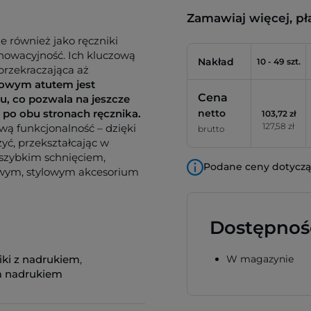
Zamawiaj więcej, pł
e również jako ręczniki
nnowacyjność. Ich kluczową
Nakład
10 - 49 szt.
przekraczająca aż
owym atutem jest
Cena
, co pozwala na jeszcze
 po obu stronach ręcznika.
netto
103,72 zł
127,58 zł
ową funkcjonalność – dzięki
brutto
żyć, przekształcając w
ę szybkim schnięciem,
Podane ceny dotyczą 
wym, stylowym akcesorium
Dostępnoś
iki z nadrukiem
,
W magazynie
m nadrukiem