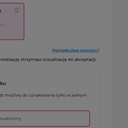
z
e +
Potrzebujesz pomocy?
alizację otrzymasz wizualizację do akceptacji.
uku
est możliwy do oznakowania tylko w jednym
wustronny