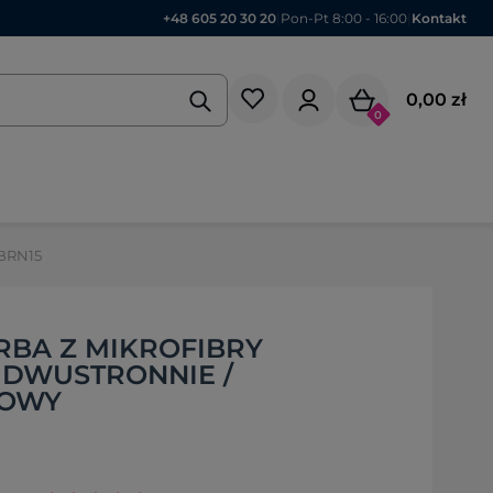
+48 605 20 30 20
|
Pon-Pt 8:00 - 16:00
|
Kontakt
0,00 zł
0
 BRN15
RBA Z MIKROFIBRY
DWUSTRONNIE /
ROWY