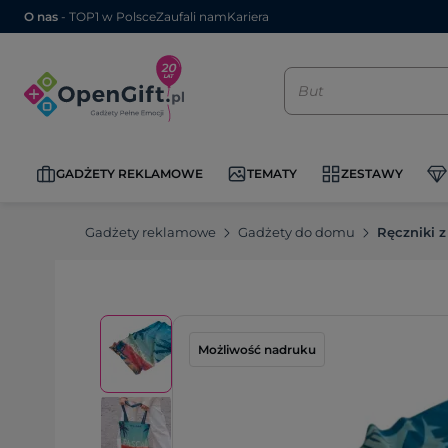
O nas
- TOP1 w Polsce
Zaufali nam
Kariera
GADŻETY REKLAMOWE
TEMATY
ZESTAWY
Gadżety reklamowe
Gadżety do domu
Ręczniki 
Możliwość nadruku