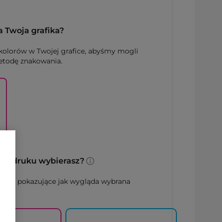
a Twoja grafika?
 kolorów w Twojej grafice, abyśmy mogli
todę znakowania.
ę nadruku wybierasz?
dowe pokazujące jak wygląda wybrana