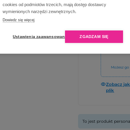
Sub
cookies od podmiotów trzecich, mają dostęp dostawcy
wymienionych narzędzi zewnętrznych.
Dowiedz się więcej
Prześlij plik
4
Ustawienia zaawansowane
ZGADZAM SIĘ
Zobacz reko
Możesz go 
Zobacz ja
plik
To jest produkt persona