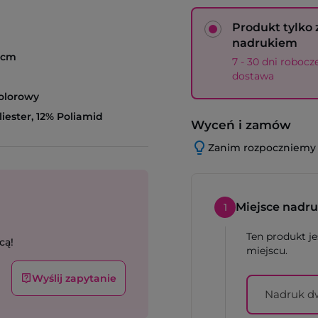
Produkt tylko 
nadrukiem
 cm
7 - 30 dni robocz
dostawa
olorowy
iester, 12% Poliamid
Wyceń i zamów
Zanim rozpoczniemy re
Miejsce nadr
1
Ten produkt j
cą!
miejscu.
Wyślij zapytanie
Nadruk d