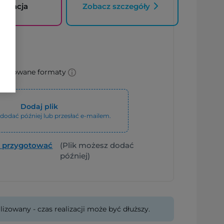
limacja
Zobacz szczegóły
mendowane formaty
Dodaj plik
dodać później lub przesłać e-mailem.
k przygotować
(Plik możesz dodać
później)
lizowany - czas realizacji może być dłuższy.