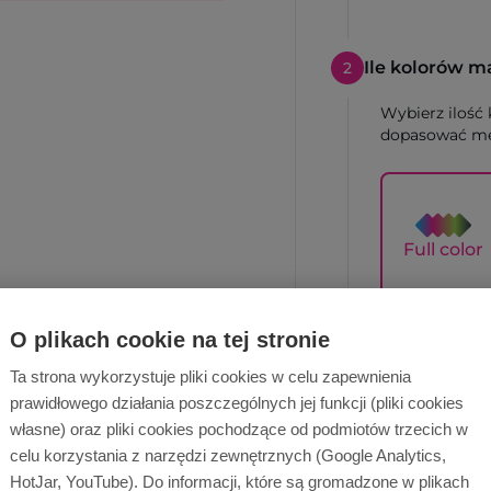
Ile kolorów m
2
Wybierz ilość
dopasować me
Full color
O plikach cookie na tej stronie
Jaką technik
3
Ta strona wykorzystuje pliki cookies w celu zapewnienia
Zdjęcia poglą
prawidłowego działania poszczególnych jej funkcji (pliki cookies
technika.
własne) oraz pliki cookies pochodzące od podmiotów trzecich w
celu korzystania z narzędzi zewnętrznych (Google Analytics,
HotJar, YouTube). Do informacji, które są gromadzone w plikach