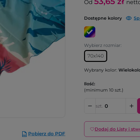
53,65
zł
Od
nett
Dostępne kolory
Sp
Wybierz rozmiar:
70x140
Wybrany kolor:
Wielokol
Ilość:
(minimum 10 szt.)
szt.
Dodaj do Listy i stw
Pobierz do PDF