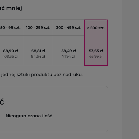
ać mniej
50 - 99 szt.
100 - 299 szt.
300 - 499 szt.
> 500 szt.
88,90 zł
68,81 zł
58,49 zł
53,65 zł
109,35 zł
84,64 zł
71,94 zł
65,99 zł
jednej sztuki produktu bez nadruku.
ć
Nieograniczona ilość