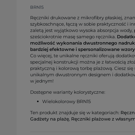
BRN15
Ręczniki drukowane z mikrofibry płaskiej, znan
szybkoschnące, łączą w sobie praktyczność i i
zaletą jest wyjątkowo wysoka absorpcja wody, 
sześciokrotnie masę samego ręcznika.
Dodatk
możliwość wykonania dwustronnego nadruku
bardziej efektowne i spersonalizowane wzory
Co więcej, te unikalne ręczniki oferują dodatk
specjalnej konstrukcji można je z łatwością zło
praktyczną i kolorową torbę plażową. Ciesz si
unikalnym dwustronnym designem i dodatko
w jednym!
Dostępne warianty kolorystyczne:
Wielokolorowy BRN15
Ten produkt znajduje się w kategoriach:
Ręczn
Gadżety na plażę
,
Ręczniki plażowe z własny