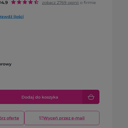
o
4.9
zobacz
2769
opinii
o firmie
rawdź ilości
orowy
Dodaj do koszyka
órz ofertę
Wyceń przez e-mail