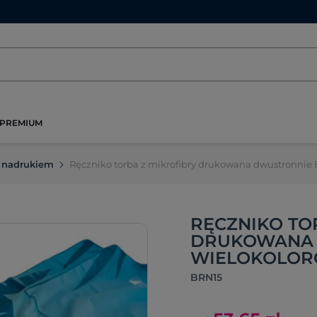
PREMIUM
z nadrukiem
Ręczniko torba z mikrofibry drukowana dwustronnie
RĘCZNIKO TO
DRUKOWANA 
WIELOKOLO
BRN15