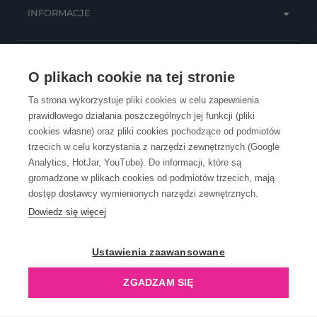
INFORMACJE
OBSŁUGA KLIENTA
O plikach cookie na tej stronie
Ta strona wykorzystuje pliki cookies w celu zapewnienia
prawidłowego działania poszczególnych jej funkcji (pliki
KONTAKT
cookies własne) oraz pliki cookies pochodzące od podmiotów
trzecich w celu korzystania z narzędzi zewnętrznych (Google
Analytics, HotJar, YouTube). Do informacji, które są
gromadzone w plikach cookies od podmiotów trzecich, mają
dostęp dostawcy wymienionych narzędzi zewnętrznych.
Dowiedz się więcej
OpenGift jest częścią ReflectGroup.
Ustawienia zaawansowane
ZGADZAM SIĘ
Copyright © 2006-2026 OpenGift.pl