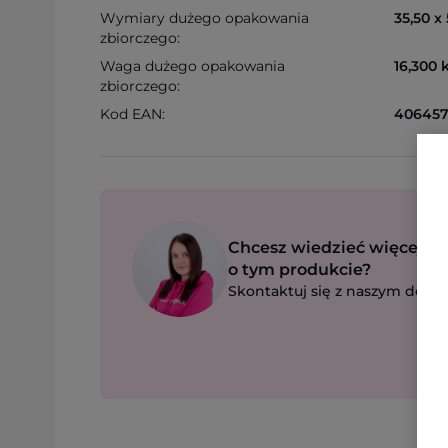
Wymiary dużego opakowania
35,50 x
zbiorczego:
Waga dużego opakowania
16,300 
zbiorczego:
Kod EAN:
406457
Chcesz wiedzieć więcej
o tym produkcie?
Skontaktuj się z naszym dorad