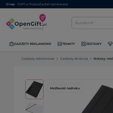
O nas
- TOP1 w Polsce
Zaufali nam
Kariera
GADŻETY REKLAMOWE
TEMATY
ZESTAWY
Gadżety reklamowe
Gadżety do biura
Notesy re
Możliwość nadruku