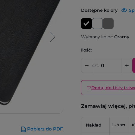
Dostępne kolory
Sp
Wybrany kolor:
Czarny
Ilość:
szt.
Dodaj do Listy i stw
Zamawiaj więcej, pł
Nakład
1 - 9 szt.
10
Pobierz do PDF