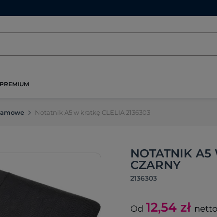
PREMIUM
klamowe
Notatnik A5 w kratkę CLELIA 2136303
NOTATNIK A5 
CZARNY
2136303
12,54
zł
Od
nett