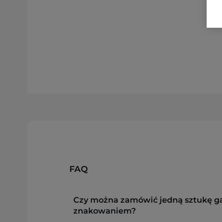
FAQ
Czy można zamówić jedną sztukę g
znakowaniem?