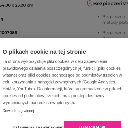
Bezpieczeńs
 54,00 x 25,00 cm
Bezpieczne
kg
metody płat
1007086
Bezpieczna
dostawa
O plikach cookie na tej stronie
Ta strona wykorzystuje pliki cookies w celu zapewnienia
prawidłowego działania poszczególnych jej funkcji (pliki cookies
własne) oraz pliki cookies pochodzące od podmiotów trzecich w
celu korzystania z narzędzi zewnętrznych (Google Analytics,
cą!
Dlaczego Ope
HotJar, YouTube). Do informacji, które są gromadzone w plikach
cookies od podmiotów trzecich, mają dostęp dostawcy
Wyślij zapytanie
wymienionych narzędzi zewnętrznych.
Dowiedz się więcej
Ustawienia zaawansowane
ZGADZAM SIĘ