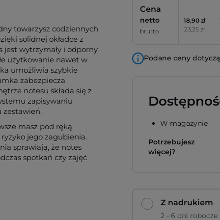
Cena
netto
18,90 zł
odny towarzysz codziennych
23,25 zł
brutto
zięki solidnej okładce z
 jest wytrzymały i odporny
Podane ceny dotyczą 
ałe użytkowanie nawet w
ka umożliwia szybkie
 gumka zabezpiecza
trze notesu składa się z
Dostępnoś
rzystemu zapisywaniu
 zestawień.
W magazynie
awsze masz pod ręką
ryzyko jego zagubienia.
Potrzebujesz
a sprawiają, że notes
więcej?
odczas spotkań czy zajęć
Z nadrukiem
2 - 6 dni robocze