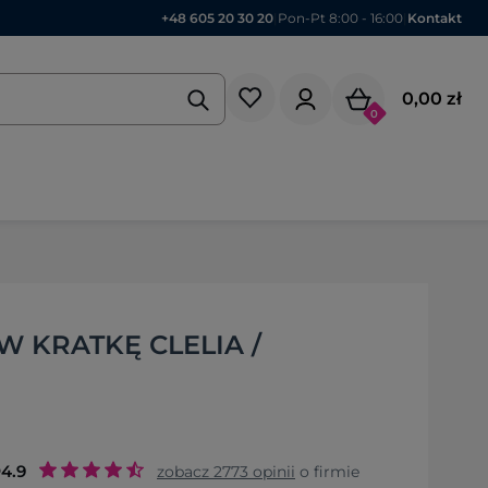
+48 605 20 30 20
|
Pon-Pt 8:00 - 16:00
|
Kontakt
0,00 zł
0
W KRATKĘ CLELIA /
o
4.9
zobacz
2773
opinii
o firmie