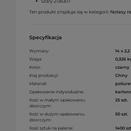
Szary 2136307
Ten produkt znajduje się w kategorii:
Notesy r
Specyfikacja
Wymiary:
14 x 2,2
Waga:
0,326 k
Kolor:
czarny
Kraj produkcji:
Chiny
Materiał:
poliure
Opakowanie indywidualne:
karton
Ilość w małym opakowaniu
25 szt.
zbiorczym:
Ilość w dużym opakowaniu
50 szt.
zbiorczym:
Ilość sztuk na palecie:
1400 szt