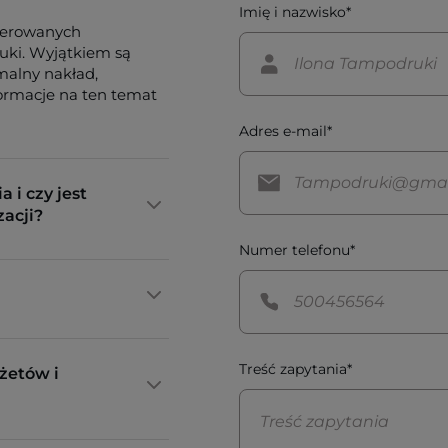
Imię i nazwisko*
ferowanych
tuki. Wyjątkiem są
imalny nakład,
formacje na ten temat
Adres e-mail*
a i czy jest
zacji?
Numer telefonu*
Treść zapytania*
żetów i