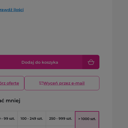
rawdź ilości
Dodaj do koszyka
órz ofertę
Wyceń przez e-mail
ać mniej
 - 99 szt.
100 - 249 szt.
250 - 999 szt.
> 1000 szt.