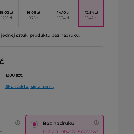
18,02 zł
16,06 zł
14,10 zł
12,54 zł
22,16 zł
19,75 zł
17,34 zł
15,42 zł
jednej sztuki produktu bez nadruku.
ć
1200 szt.
Skontaktuj się z nami.
Bez nadruku
 +
1 - 3 dni robocze + dostawa