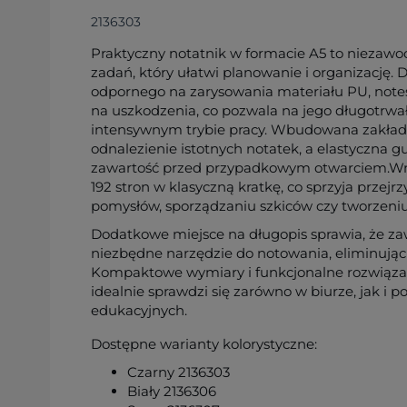
2136303
Praktyczny notatnik w formacie A5 to niezaw
zadań, który ułatwi planowanie i organizację. D
odpornego na zarysowania materiału PU, notes
na uszkodzenia, co pozwala na jego długotrw
intensywnym trybie pracy. Wbudowana zakład
odnalezienie istotnych notatek, a elastyczna
zawartość przed przypadkowym otwarciem.Wnę
192 stron w klasyczną kratkę, co sprzyja przej
pomysłów, sporządzaniu szkiców czy tworzeniu
Dodatkowe miejsce na długopis sprawia, że z
niezbędne narzędzie do notowania, eliminując 
Kompaktowe wymiary i funkcjonalne rozwiązani
idealnie sprawdzi się zarówno w biurze, jak i p
edukacyjnych.
Dostępne warianty kolorystyczne:
Czarny 2136303
Biały 2136306