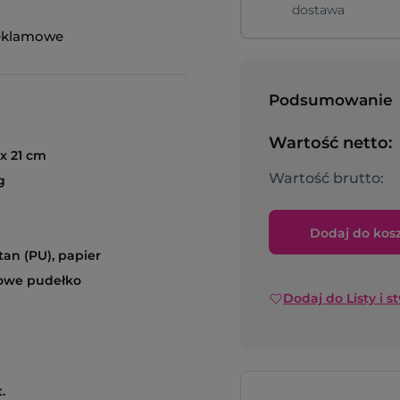
dostawa
eklamowe
Podsumowanie
Wartość netto:
 x 21 cm
Wartość brutto:
g
Dodaj do kos
tan (PU), papier
owe pudełko
Dodaj do Listy i s
.