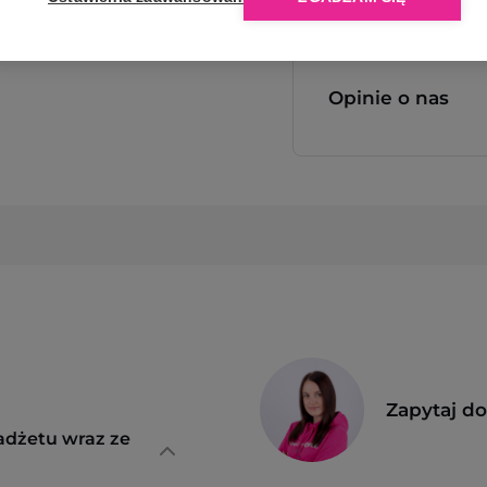
Opinie o nas
Zapytaj d
adżetu wraz ze