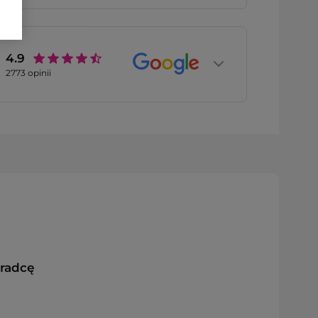
4.9
2773
opinii
oradcę