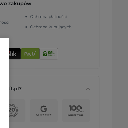
two zakupów
Ochrona płatności
ności
Ochrona kupujących
nGift.pl?