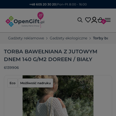
+48 605 20 30 20
|
Pon-Pt 8:00 - 16:00
0
Gadżety reklamowe
Gadżety ekologiczne
Torby bawe
TORBA BAWEŁNIANA Z JUTOWYM
DNEM 140 G/M2 DOREEN / BIAŁY
6139906
Eco
Możliwość nadruku