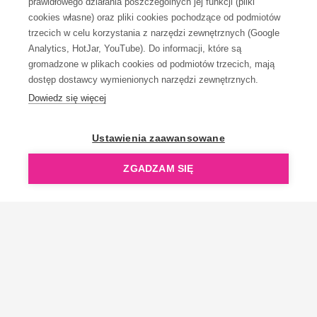
prawidłowego działania poszczególnych jej funkcji (pliki
KONTAKT
cookies własne) oraz pliki cookies pochodzące od podmiotów
trzecich w celu korzystania z narzędzi zewnętrznych (Google
Analytics, HotJar, YouTube). Do informacji, które są
gromadzone w plikach cookies od podmiotów trzecich, mają
dostęp dostawcy wymienionych narzędzi zewnętrznych.
Dowiedz się więcej
OpenGift jest częścią ReflectGroup.
Ustawienia zaawansowane
ZGADZAM SIĘ
Copyright © 2006-2026 OpenGift.pl