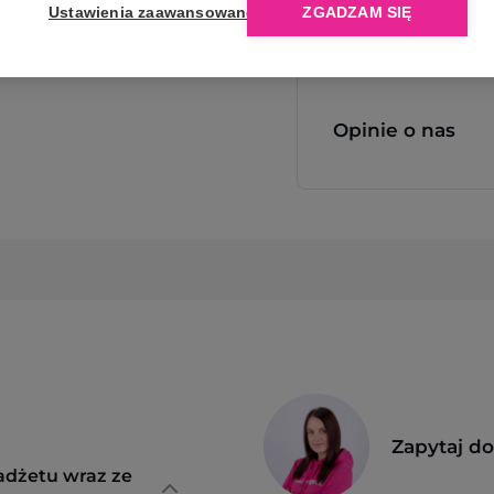
Ustawienia zaawansowane
ZGADZAM SIĘ
Opinie o nas
Zapytaj d
adżetu wraz ze