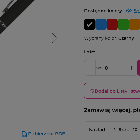
Dostępne kolory
Sp
Wybrany kolor:
Czarny
Ilość:
szt.
Dodaj do Listy i stw
Zamawiaj więcej, pł
Nakład
1 - 9 szt.
10 -
Pobierz do PDF