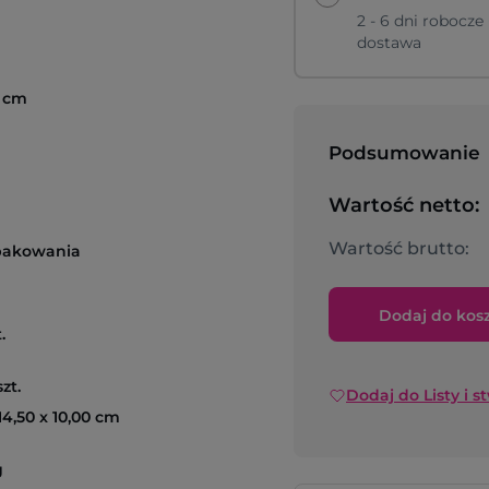
2 - 6 dni robocze
dostawa
8 cm
Podsumowanie
Wartość netto:
Wartość brutto:
pakowania
Dodaj do kos
.
zt.
Dodaj do Listy i s
 14,50 x 10,00 cm
g