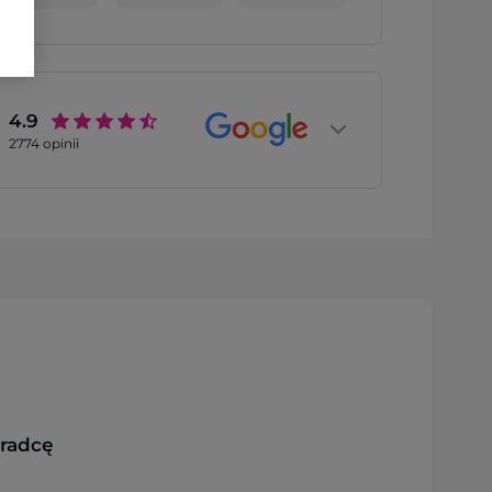
4.9
2774
opinii
oradcę