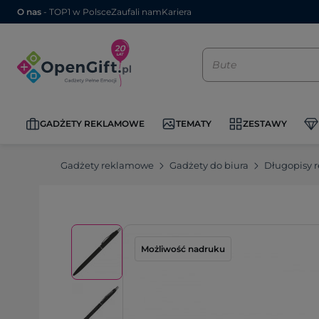
O nas
- TOP1 w Polsce
Zaufali nam
Kariera
GADŻETY REKLAMOWE
TEMATY
ZESTAWY
Gadżety reklamowe
Gadżety do biura
Długopisy 
Możliwość nadruku