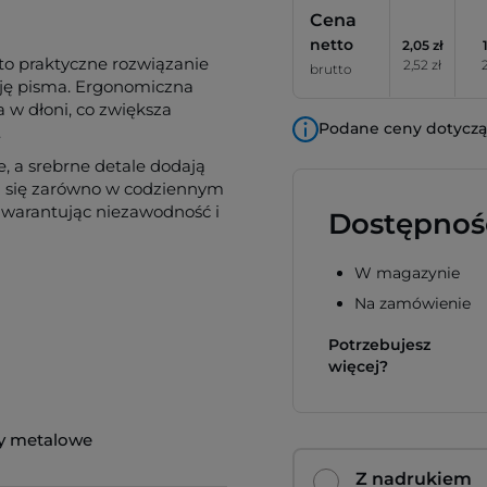
Cena
netto
2,05 zł
o praktyczne rozwiązanie
2,52 zł
2
brutto
zję pisma. Ergonomiczna
 w dłoni, co zwiększa
Podane ceny dotyczą 
.
e, a srebrne detale dodają
 się zarówno w codziennym
gwarantując niezawodność i
Dostępnoś
W magazynie
Na zamówienie
Potrzebujesz
więcej?
y metalowe
Z nadrukiem