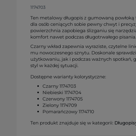
1174703
Ten metalowy długopis z gumowaną powłoką t
dla osób ceniących sobie pewny chwyt i precy
powierzchnia zapobiega ślizganiu się narzędzia
komfort nawet podczas długotrwałego pisania
Czarny wkład zapewnia wyraziste, czytelne lini
mu nowoczesnego sznytu. Doskonale sprawdzi
użytkowaniu, jak i podczas ważnych spotkań, 
styl w każdej sytuacji.
Dostępne warianty kolorystyczne:
Czarny 1174703
Niebieski 1174704
Czerwony 1174705
Zielony 1174709
Pomarańczowy 1174710
Ten produkt znajduje się w kategorii:
Długopis