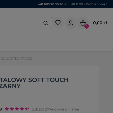
+48 605 20 30 20
|
Pon-Pt 8:00 - 16:00
|
Kontakt
0,00 zł
0
h CONCETTA 1174703
TALOWY SOFT TOUCH
CZARNY
9
zobacz
2774
opinii
o firmie