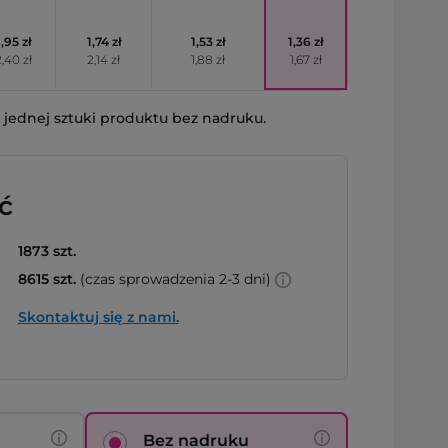
1,95 zł
1,74 zł
1,53 zł
1,36 zł
,40 zł
2,14 zł
1,88 zł
1,67 zł
jednej sztuki produktu bez nadruku.
ć
1873 szt.
8615 szt.
(czas sprowadzenia 2-3 dni)
Skontaktuj się z nami.
Bez nadruku