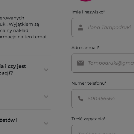
Imię i nazwisko*
ferowanych
tuki. Wyjątkiem są
imalny nakład,
formacje na ten temat
Adres e-mail*
a i czy jest
zacji?
Numer telefonu*
Treść zapytania*
żetów i