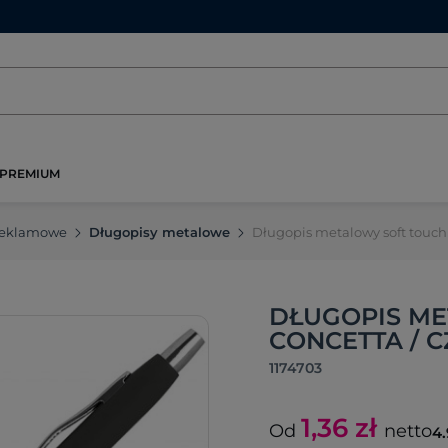
PREMIUM
reklamowe
Długopisy metalowe
Długopis metalowy soft touc
DŁUGOPIS ME
CONCETTA / 
1174703
1,36
zł
Od
netto
4.