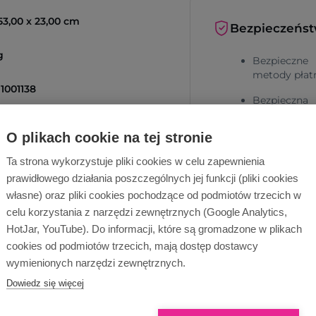
 53,00 x 23,00 cm
Bezpieczeńs
g
Bezpieczne
metody płat
1001138
Bezpieczna
dostawa
O plikach cookie na tej stronie
Ta strona wykorzystuje pliki cookies w celu zapewnienia
prawidłowego działania poszczególnych jej funkcji (pliki cookies
własne) oraz pliki cookies pochodzące od podmiotów trzecich w
celu korzystania z narzędzi zewnętrznych (Google Analytics,
cą!
HotJar, YouTube). Do informacji, które są gromadzone w plikach
Dlaczego Ope
cookies od podmiotów trzecich, mają dostęp dostawcy
Wyślij zapytanie
wymienionych narzędzi zewnętrznych.
Dowiedz się więcej