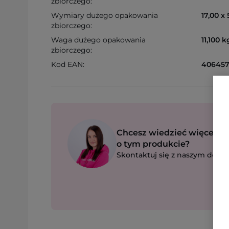
zbiorczego:
Wymiary dużego opakowania
17,00 x
zbiorczego:
Waga dużego opakowania
11,100 k
zbiorczego:
Kod EAN:
406457
Chcesz wiedzieć więcej
o tym produkcie?
Skontaktuj się z naszym dorad