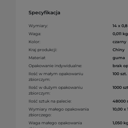
Specyfikacja
Wymiary:
14 x 0,
Waga:
0,011 kg
Kolor:
czarny
Kraj produkcji:
Chiny
Materiał:
guma
Opakowanie indywidualne:
brak o
Ilość w małym opakowaniu
100 szt.
zbiorczym:
Ilość w dużym opakowaniu
1000 szt
zbiorczym:
Ilość sztuk na palecie:
48000 s
Wymiary małego opakowania
10,00 x
zbiorczego:
Waga małego opakowania
1,050 k