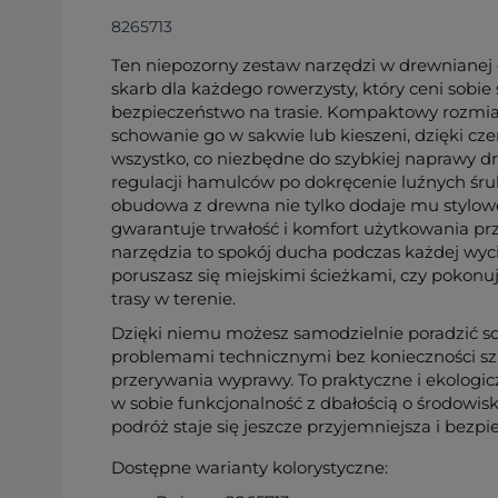
8265713
Ten niepozorny zestaw narzędzi w drewnianej
skarb dla każdego rowerzysty, który ceni sobie
bezpieczeństwo na trasie. Kompaktowy rozmi
schowanie go w sakwie lub kieszeni, dzięki c
wszystko, co niezbędne do szybkiej naprawy d
regulacji hamulców po dokręcenie luźnych śrub
obudowa z drewna nie tylko dodaje mu stylowe
gwarantuje trwałość i komfort użytkowania prz
narzędzia to spokój ducha podczas każdej wycie
poruszasz się miejskimi ścieżkami, czy pokon
trasy w terenie.
Dzięki niemu możesz samodzielnie poradzić s
problemami technicznymi bez konieczności s
przerywania wyprawy. To praktyczne i ekologicz
w sobie funkcjonalność z dbałością o środowisk
podróż staje się jeszcze przyjemniejsza i bezpie
Dostępne warianty kolorystyczne: