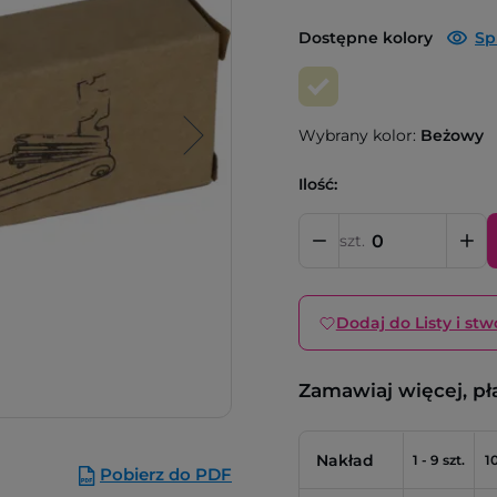
Dostępne kolory
Sp
Wybrany kolor:
Beżowy
Ilość:
szt.
Dodaj do Listy i stw
Zamawiaj więcej, pł
Nakład
1 - 9 szt.
10
Pobierz do PDF