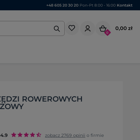
+48 605 20 30 20
|
Pon-Pt 8:00 - 16:00
|
Kontakt
0,00 zł
0
ZĘDZI ROWEROWYCH
EŻOWY
o
4.9
zobacz
2769
opinii
o firmie