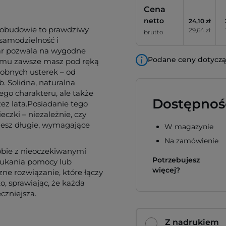
Cena
netto
24,10 zł
 obudowie to prawdziwy
29,64 zł
brutto
 samodzielność i
ar pozwala na wygodne
Podane ceny dotyczą 
zemu zawsze masz pod ręką
robnych usterek – od
. Solidna, naturalna
go charakteru, ale także
Dostępnoś
ez lata.Posiadanie tego
czki – niezależnie, czy
ujesz długie, wymagające
W magazynie
Na zamówienie
obie z nieoczekiwanymi
Potrzebujesz
zukania pomocy lub
więcej?
ne rozwiązanie, które łączy
o, sprawiając, że każda
czniejsza.
Z nadrukiem