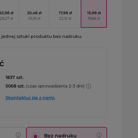
22,98 zł
20,48 zł
17,98 zł
15,98 zł
28,27 zł
25,19 zł
22,12 zł
19,66 zł
jednej sztuki produktu bez nadruku.
ć
1837 szt.
5068 szt.
(czas sprowadzenia 2-3 dni)
Skontaktuj się z nami.
Bez nadruku