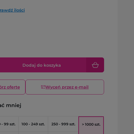
rawdź ilości
Dodaj do koszyka
órz ofertę
Wyceń przez e-mail
ać mniej
 - 99 szt.
100 - 249 szt.
250 - 999 szt.
> 1000 szt.