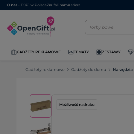
O nas
- TOP1 w Polsce
Zaufali nam
Kariera
GADŻETY REKLAMOWE
TEMATY
ZESTAWY
Gadżety reklamowe
Gadżety do domu
Narzędzia
Możliwość nadruku