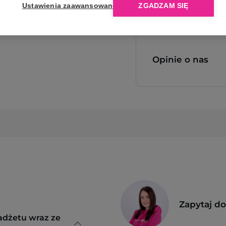
Ustawienia zaawansowane
ZGADZAM SIĘ
Opinie o nas
Zapytaj d
adżetu wraz ze