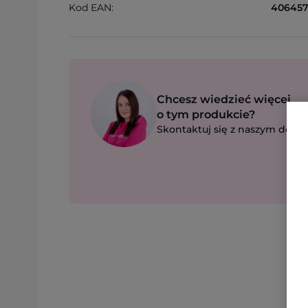
Kod EAN:
406457
Chcesz wiedzieć więcej
o tym produkcie?
Skontaktuj się z naszym dorad