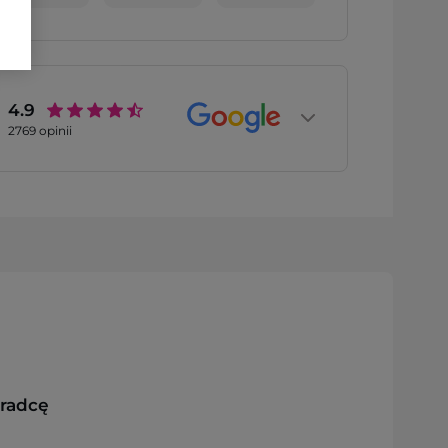
4.9
2769
opinii
oradcę