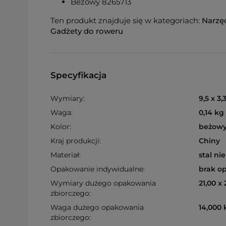
Beżowy 8265713
Ten produkt znajduje się w kategoriach:
Narzę
Gadżety do roweru
Specyfikacja
Wymiary:
9,5 x 3,
Waga:
0,14 kg
Kolor:
beżow
Kraj produkcji:
Chiny
Materiał:
stal n
Opakowanie indywidualne:
brak o
Wymiary dużego opakowania
21,00 x
zbiorczego:
Waga dużego opakowania
14,000 
zbiorczego: