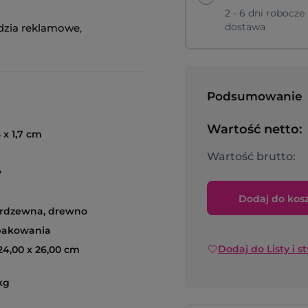
2 - 6 dni robocze
dostawa
dzia reklamowe
,
Podsumowanie
Wartość netto:
3 x 1,7 cm
Wartość brutto:
y
Dodaj do kos
ierdzewna, drewno
pakowania
Dodaj do Listy i s
 24,00 x 26,00 cm
kg