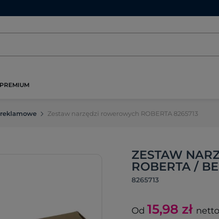
PREMIUM
 reklamowe
Zestaw narzędzi rowerowych ROBERTA 8265713
ZESTAW NAR
ROBERTA / B
8265713
15,98
zł
Od
nett