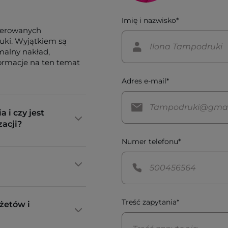
Imię i nazwisko*
ferowanych
tuki. Wyjątkiem są
imalny nakład,
formacje na ten temat
Adres e-mail*
a i czy jest
zacji?
Numer telefonu*
Treść zapytania*
żetów i