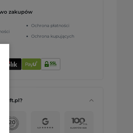
two zakupów
Ochrona płatności
ności
Ochrona kupujących
nGift.pl?