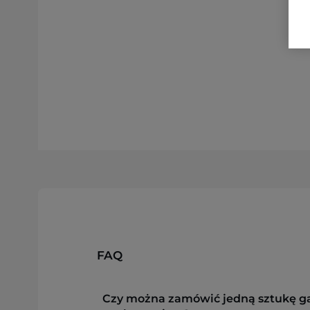
FAQ
Czy można zamówić jedną sztukę g