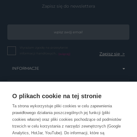
Zapisz się do newslettera
Wyrażam zgodę na przesyłanie
informacji handlowych...
(więcej)
INFORMACJE
OBSŁUGA KLIENTA
O plikach cookie na tej stronie
Ta strona wykorzystuje pliki cookies w celu zapewnienia
prawidłowego działania poszczególnych jej funkcji (pliki
KONTAKT
cookies własne) oraz pliki cookies pochodzące od podmiotów
trzecich w celu korzystania z narzędzi zewnętrznych (Google
Analytics, HotJar, YouTube). Do informacji, które są