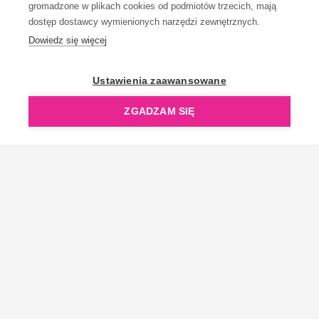
gromadzone w plikach cookies od podmiotów trzecich, mają
dostęp dostawcy wymienionych narzędzi zewnętrznych.
Dowiedz się więcej
OpenGift jest częścią ReflectGroup.
Ustawienia zaawansowane
ZGADZAM SIĘ
Copyright © 2006-2026 OpenGift.pl