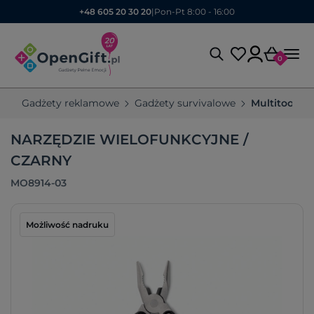
+48 605 20 30 20
|
Pon-Pt 8:00 - 16:00
0
Gadżety reklamowe
Gadżety survivalowe
Multitoole
NARZĘDZIE WIELOFUNKCYJNE /
CZARNY
MO8914-03
Możliwość nadruku