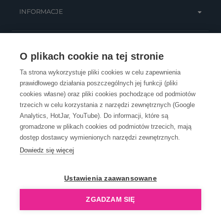
INFORMACJE
OBSŁUGA KLIENTA
O plikach cookie na tej stronie
Ta strona wykorzystuje pliki cookies w celu zapewnienia
prawidłowego działania poszczególnych jej funkcji (pliki
KONTAKT
cookies własne) oraz pliki cookies pochodzące od podmiotów
trzecich w celu korzystania z narzędzi zewnętrznych (Google
Analytics, HotJar, YouTube). Do informacji, które są
gromadzone w plikach cookies od podmiotów trzecich, mają
dostęp dostawcy wymienionych narzędzi zewnętrznych.
Dowiedz się więcej
OpenGift jest częścią ReflectGroup.
Ustawienia zaawansowane
ZGADZAM SIĘ
Copyright © 2006-2026 OpenGift.pl