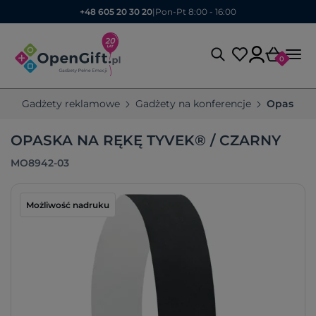
+48 605 20 30 20
|
Pon-Pt 8:00 - 16:00
0
Gadżety reklamowe
Gadżety na konferencje
Opaski r
OPASKA NA RĘKĘ TYVEK® / CZARNY
MO8942-03
Możliwość nadruku