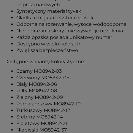
imprez masowych
Syntetyczny materiał tyvek
Gładka i miękka tekstura opasek
Odporna na rozerwanie, wysoce wodoodporna
Niepodrażania skóry i nie wywołuje uczulenia
Każda opaska posiada unikatowy numer
Dostę
pn
a w wielu kolorach
Zwiększa bezpieczeństwo
Dostępne warianty kolorystyczne:
Czarny MO8942-03
Czerwony MO8942-05
Biały MO8942-06
żółty MO8942-08
Zielony MO8942-09
Pomarańczowy MO8942-10
Turkusowy MO8942-12
Srebrny MO8942-14
Fioletowy MO8942-21
Niebieski MO8942-37