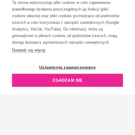
Ta strona wykorzystuje pliki cookies w celu zapewnienia
prawidłowego działania poszczególnych jej funkcji (pliki
KONTAKT
cookies własne) oraz pliki cookies pochodzące od podmiotów
trzecich w celu korzystania z narzędzi zewnętrznych (Google
Analytics, HotJar, YouTube). Do informacji, które są
gromadzone w plikach cookies od podmiotów trzecich, mają
dostęp dostawcy wymienionych narzędzi zewnętrznych.
Dowiedz się więcej
OpenGift jest częścią ReflectGroup.
Ustawienia zaawansowane
ZGADZAM SIĘ
Copyright © 2006-2026 OpenGift.pl