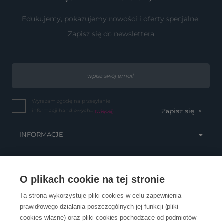
Edukujemy, pokazujemy nowości i oferty specjalne.
Zapisz się do newslettera
Wyrażam zgodę na przesyłanie
informacji handlowych...
(więcej)
INFORMACJE
OBSŁUGA KLIENTA
O plikach cookie na tej stronie
Ta strona wykorzystuje pliki cookies w celu zapewnienia
prawidłowego działania poszczególnych jej funkcji (pliki
KONTAKT
cookies własne) oraz pliki cookies pochodzące od podmiotów