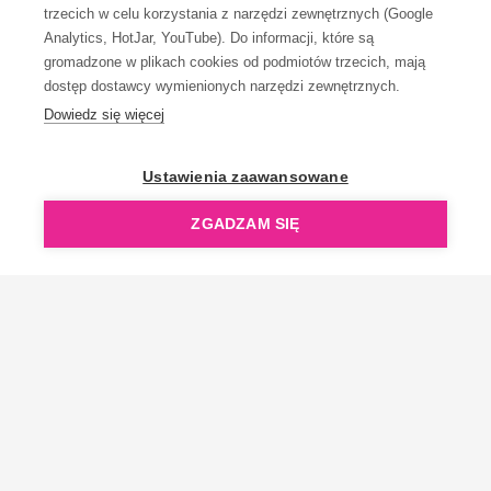
trzecich w celu korzystania z narzędzi zewnętrznych (Google
Analytics, HotJar, YouTube). Do informacji, które są
gromadzone w plikach cookies od podmiotów trzecich, mają
dostęp dostawcy wymienionych narzędzi zewnętrznych.
Dowiedz się więcej
OpenGift jest częścią ReflectGroup.
Ustawienia zaawansowane
ZGADZAM SIĘ
Copyright © 2006-2026 OpenGift.pl