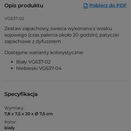
Opis produktu
Pobierz do PDF
VG637-02
Zestaw zapachowy, świeca wykonana z wosku
sojowego (czas palenia około 20 godzin), patyczki
zapachowe z dyfuzorem
Dostępne warianty kolorystyczne:
Biały VG637-02
Niebieski VG637-04
Specyfikacja
Wymiary:
7,8 x 7,5 x 20 x Ø 7,5 cm
Kolor:
biały