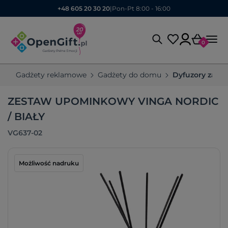
+48 605 20 30 20
|
Pon-Pt 8:00 - 16:00
0
Gadżety reklamowe
Gadżety do domu
Dyfuzory zap
ZESTAW UPOMINKOWY VINGA NORDIC
/ BIAŁY
VG637-02
Możliwość nadruku