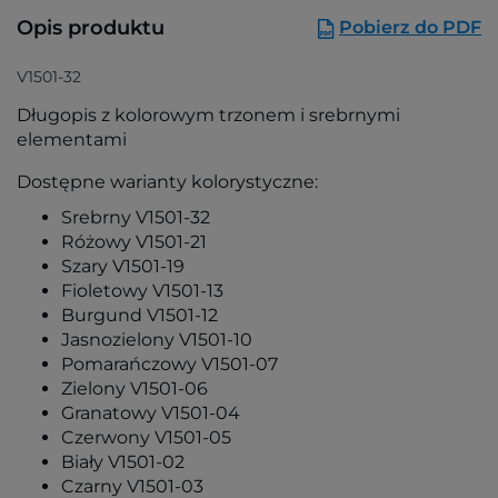
Opis produktu
Pobierz do PDF
V1501-32
Długopis z kolorowym trzonem i srebrnymi
elementami
Dostępne warianty kolorystyczne:
Srebrny V1501-32
Różowy V1501-21
Szary V1501-19
Fioletowy V1501-13
Burgund V1501-12
Jasnozielony V1501-10
Pomarańczowy V1501-07
Zielony V1501-06
Granatowy V1501-04
Czerwony V1501-05
Biały V1501-02
Czarny V1501-03