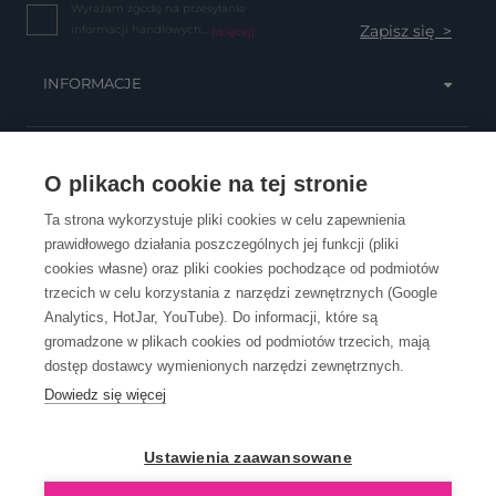
Wyrażam zgodę na przesyłanie
informacji handlowych...
(więcej)
INFORMACJE
OBSŁUGA KLIENTA
O plikach cookie na tej stronie
Ta strona wykorzystuje pliki cookies w celu zapewnienia
prawidłowego działania poszczególnych jej funkcji (pliki
KONTAKT
cookies własne) oraz pliki cookies pochodzące od podmiotów
trzecich w celu korzystania z narzędzi zewnętrznych (Google
Analytics, HotJar, YouTube). Do informacji, które są
gromadzone w plikach cookies od podmiotów trzecich, mają
dostęp dostawcy wymienionych narzędzi zewnętrznych.
Dowiedz się więcej
OpenGift jest częścią ReflectGroup.
Ustawienia zaawansowane