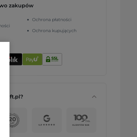
two zakupów
Ochrona płatności
ności
Ochrona kupujących
nGift.pl?