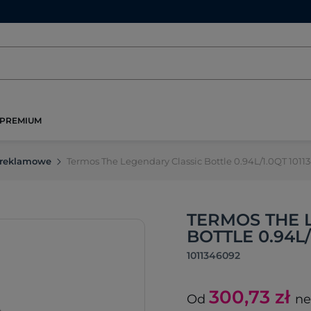
PREMIUM
 reklamowe
Termos The Legendary Classic Bottle 0.94L/1.0QT 1011
TERMOS THE 
BOTTLE 0.94L/
1011346092
300,73
zł
Od
ne