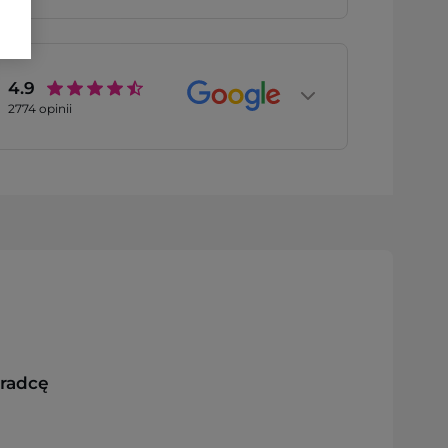
4.9
2774
opinii
oradcę