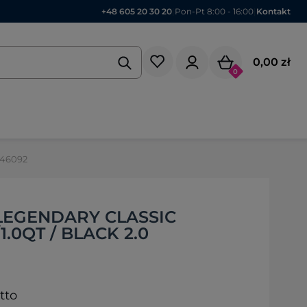
+48 605 20 30 20
|
Pon-Pt 8:00 - 16:00
|
Kontakt
0,00 zł
0
346092
LEGENDARY CLASSIC
1.0QT / BLACK 2.0
tto