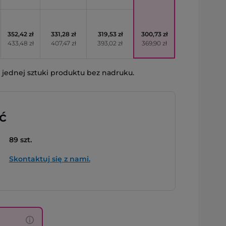
352,42 zł
331,28 zł
319,53 zł
300,73 zł
433,48 zł
407,47 zł
393,02 zł
369,90 zł
jednej sztuki produktu bez nadruku.
ć
89 szt.
Skontaktuj się z nami.