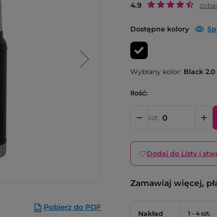
4.9
zoba
Dostępne kolory
Sp
Wybrany kolor:
Black 2.0
Ilość:
szt.
Dodaj do Listy i stw
Zamawiaj więcej, pł
Pobierz do PDF
Nakład
1 - 4 szt.