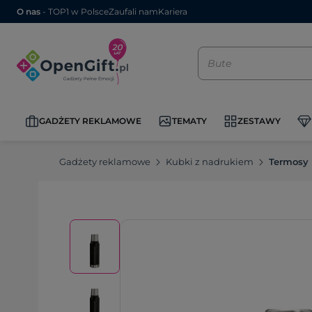
O nas
- TOP1 w Polsce
Zaufali nam
Kariera
GADŻETY REKLAMOWE
TEMATY
ZESTAWY
Gadżety reklamowe
Kubki z nadrukiem
Termosy