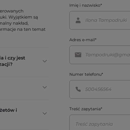
Imię i nazwisko*
ferowanych
tuki. Wyjątkiem są
imalny nakład,
formacje na ten temat
Adres e-mail*
a i czy jest
zacji?
Numer telefonu*
Treść zapytania*
żetów i