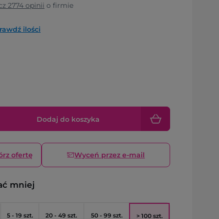
cz
2774
opinii
o firmie
rawdź ilości
Dodaj do koszyka
órz ofertę
Wyceń przez e-mail
ać mniej
5 - 19 szt.
20 - 49 szt.
50 - 99 szt.
> 100 szt.