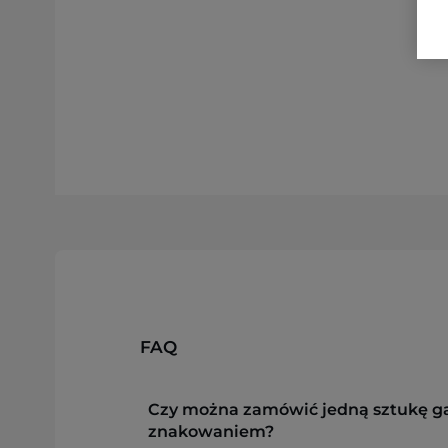
FAQ
Czy można zamówić jedną sztukę g
znakowaniem?