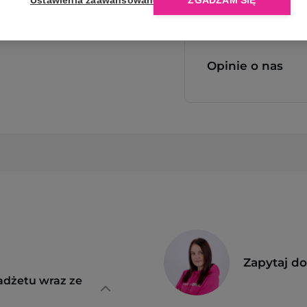
Ustawienia zaawansowane
ZGADZAM SIĘ
Opinie o nas
Zapytaj d
adżetu wraz ze