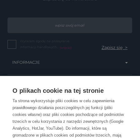
Wyrażam zgodę na przesyłanie
informacji handlowych...
(więcej)
INFORMACJE
OBSŁUGA KLIENTA
O plikach cookie na tej stronie
Ta strona wykorzystuje pliki cookies w celu zapewnienia
prawidłowego działania poszczególnych jej funkcji (pliki
KONTAKT
cookies własne) oraz pliki cookies pochodzące od podmiotów
trzecich w celu korzystania z narzędzi zewnętrznych (Google
Analytics, HotJar, YouTube). Do informacji, które są
gromadzone w plikach cookies od podmiotów trzecich, mają