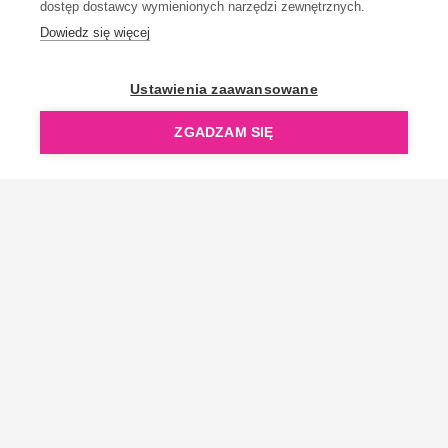
dostęp dostawcy wymienionych narzędzi zewnętrznych.
Dowiedz się więcej
OpenGift jest częścią ReflectGroup.
Ustawienia zaawansowane
ZGADZAM SIĘ
Copyright © 2006-2026 OpenGift.pl