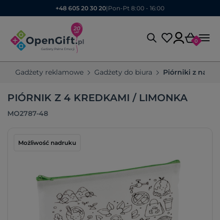
+48 605 20 30 20
|
Pon-Pt 8:00 - 16:00
0
Gadżety reklamowe
Gadżety do biura
Piórniki z nadr
PIÓRNIK Z 4 KREDKAMI / LIMONKA
MO2787-48
Możliwość nadruku