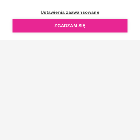
OpenGift jest częścią ReflectGroup.
Ustawienia zaawansowane
ZGADZAM SIĘ
Copyright © 2006-2026 OpenGift.pl