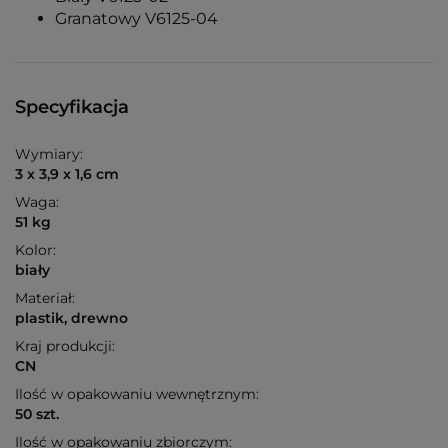
Granatowy V6125-04
Specyfikacja
Wymiary:
3 x 3,9 x 1,6 cm
Waga:
51 kg
Kolor:
biały
Materiał:
plastik, drewno
Kraj produkcji:
CN
Ilość w opakowaniu wewnętrznym:
50 szt.
Ilość w opakowaniu zbiorczym: