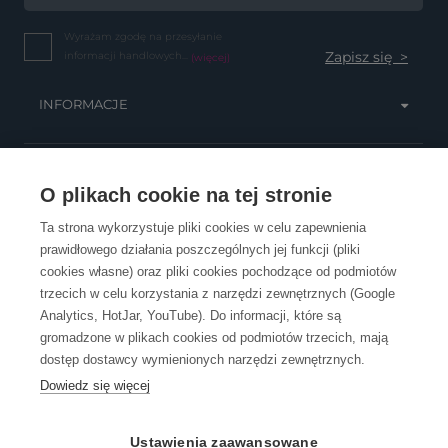
Wyrażam zgodę na przesyłanie
informacji handlowych...
(więcej)
INFORMACJE
OBSŁUGA KLIENTA
O plikach cookie na tej stronie
Ta strona wykorzystuje pliki cookies w celu zapewnienia
prawidłowego działania poszczególnych jej funkcji (pliki
KONTAKT
cookies własne) oraz pliki cookies pochodzące od podmiotów
trzecich w celu korzystania z narzędzi zewnętrznych (Google
Analytics, HotJar, YouTube). Do informacji, które są
gromadzone w plikach cookies od podmiotów trzecich, mają
dostęp dostawcy wymienionych narzędzi zewnętrznych.
Dowiedz się więcej
OpenGift jest częścią ReflectGroup.
Ustawienia zaawansowane