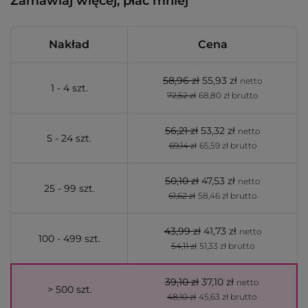
Zamawiaj więcej, płać mniej
Nakład
Cena
58,96 zł
55,93 zł
netto
1 - 4 szt.
72,52 zł
68,80 zł brutto
56,21 zł
53,32 zł
netto
5 - 24 szt.
69,14 zł
65,59 zł brutto
50,10 zł
47,53 zł
netto
25 - 99 szt.
61,62 zł
58,46 zł brutto
43,99 zł
41,73 zł
netto
100 - 499 szt.
54,11 zł
51,33 zł brutto
39,10 zł
37,10 zł
netto
> 500 szt.
48,10 zł
45,63 zł brutto