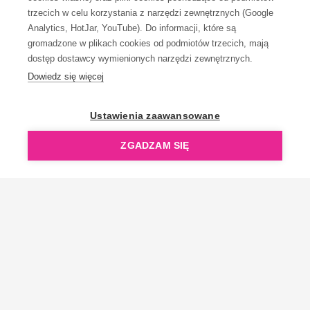
trzecich w celu korzystania z narzędzi zewnętrznych (Google
Analytics, HotJar, YouTube). Do informacji, które są
gromadzone w plikach cookies od podmiotów trzecich, mają
dostęp dostawcy wymienionych narzędzi zewnętrznych.
Dowiedz się więcej
OpenGift jest częścią ReflectGroup.
Ustawienia zaawansowane
ZGADZAM SIĘ
Copyright © 2006-2026 OpenGift.pl