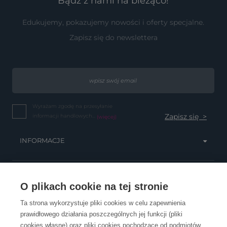
Bądź z nami na bieżąco!
Edukujemy, pokazujemy nowości i oferty specjalne.
Zapisz się do newslettera
Wyrażam zgodę na przesyłanie
informacji handlowych...
(więcej)
INFORMACJE
OBSŁUGA KLIENTA
O plikach cookie na tej stronie
Ta strona wykorzystuje pliki cookies w celu zapewnienia
prawidłowego działania poszczególnych jej funkcji (pliki
KONTAKT
cookies własne) oraz pliki cookies pochodzące od podmiotów