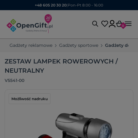
+48 605 20 30 20
|
Pon-Pt 8:00 - 16:00
0
Gadżety reklamowe
Gadżety sportowe
Gadżety do r
ZESTAW LAMPEK ROWEROWYCH /
NEUTRALNY
V5541-00
Możliwość nadruku