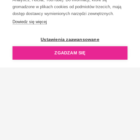
gromadzone w plikach cookies od podmiotów trzecich, mają
dostęp dostawcy wymienionych narzędzi zewnętrznych.
Dowiedz się więcej
OpenGift jest częścią ReflectGroup.
Ustawienia zaawansowane
ZGADZAM SIĘ
Copyright © 2006-2026 OpenGift.pl