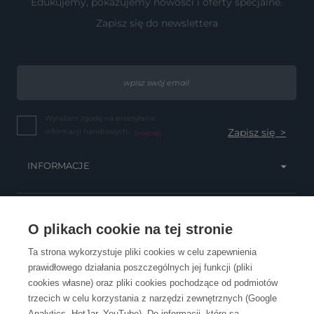
Edukujemy, pokazujemy nowości i oferty specjalne.
Zapisz się do newslettera
Wyrażam zgodę na przesyłanie
informacji handlowych...
(więcej)
INFORMACJE
OBSŁUGA KLIENTA
O plikach cookie na tej stronie
Ta strona wykorzystuje pliki cookies w celu zapewnienia
prawidłowego działania poszczególnych jej funkcji (pliki
KONTAKT
cookies własne) oraz pliki cookies pochodzące od podmiotów
trzecich w celu korzystania z narzędzi zewnętrznych (Google
Analytics, HotJar, YouTube). Do informacji, które są