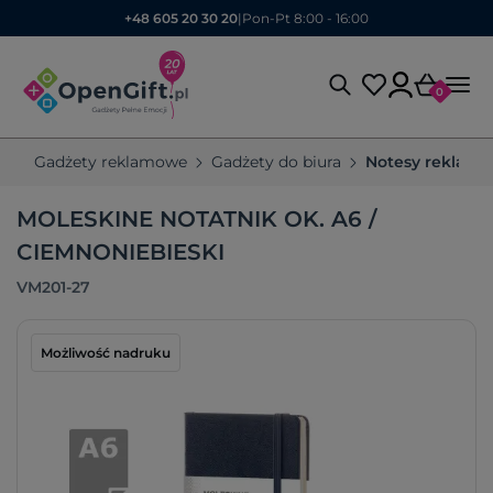
+48 605 20 30 20
|
Pon-Pt 8:00 - 16:00
0
Gadżety reklamowe
Gadżety do biura
Notesy reklam
MOLESKINE NOTATNIK OK. A6 /
CIEMNONIEBIESKI
VM201-27
Możliwość nadruku