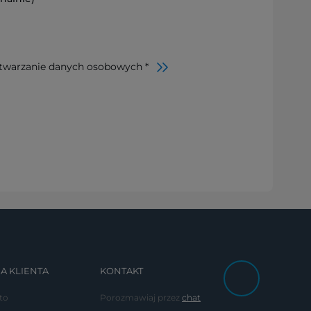
twarzanie danych osobowych *
A KLIENTA
KONTAKT
to
Porozmawiaj przez
chat