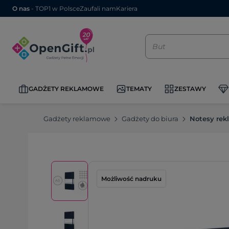
O nas
- TOP1 w Polsce
Zaufali nam
Kariera
GADŻETY REKLAMOWE
TEMATY
ZESTAWY
Gadżety reklamowe
Gadżety do biura
Notesy re
Możliwość nadruku