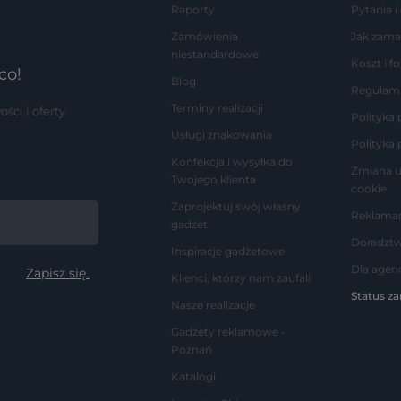
Raporty
Pytania i
Zamówienia
Jak zama
niestandardowe
Koszt i 
co!
Blog
Regulam
Terminy realizacji
ci i oferty
Polityka
Usługi znakowania
Polityka 
Konfekcja i wysyłka do
Zmiana u
Twojego klienta
cookie
Zaprojektuj swój własny
Reklamac
gadżet
Doradzt
Inspiracje gadżetowe
Dla agenc
Klienci, którzy nam zaufali
Status z
Nasze realizacje
Gadżety reklamowe -
Poznań
Katalogi