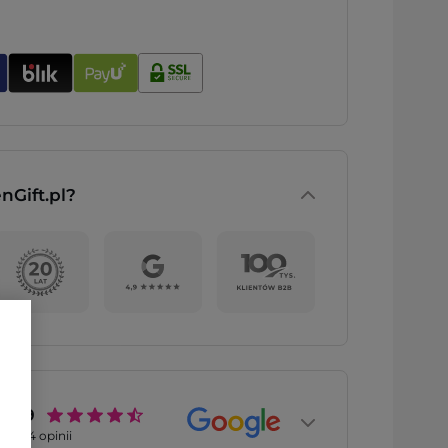
nGift.pl?
4.9
2774
opinii