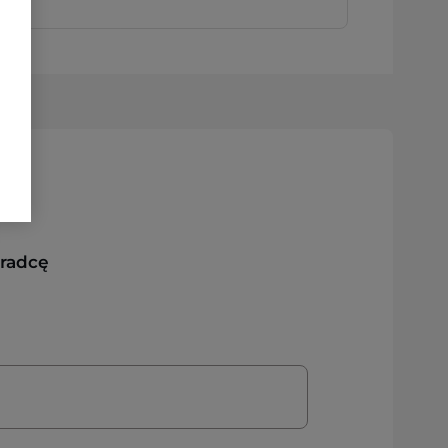
oradcę