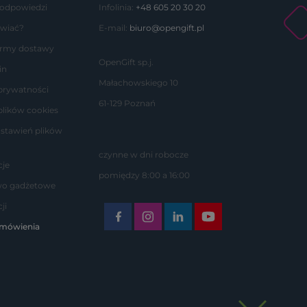
 odpowiedzi
Infolinia:
+48 605 20 30 20
wiać?
E-mail:
biuro@opengift.pl
formy dostawy
OpenGift sp.j.
in
Małachowskiego 10
 prywatności
61-129 Poznań
plików cookies
stawień plików
czynne w dni robocze
je
pomiędzy 8:00 a 16:00
wo gadżetowe
ji
amówienia