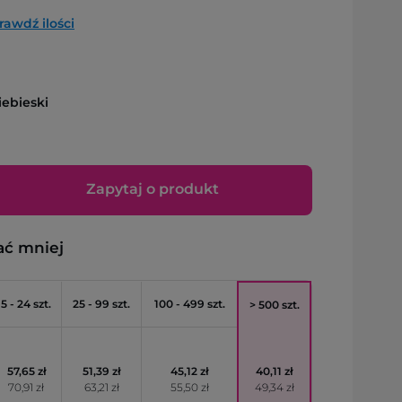
rawdź ilości
ebieski
Zapytaj o produkt
ać mniej
5 - 24 szt.
25 - 99 szt.
100 - 499 szt.
> 500 szt.
57,65 zł
51,39 zł
45,12 zł
40,11 zł
70,91 zł
63,21 zł
55,50 zł
49,34 zł