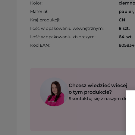
Kolor:
ciemno
Materiał:
papier,
Kraj produkcji:
CN
Ilość w opakowaniu wewnętrznym:
8 szt.
Ilość w opakowaniu zbiorczym:
64 szt.
Kod EAN:
805834
Chcesz wiedzieć więcej
o tym produkcie?
Skontaktuj się z naszym dorad