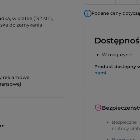
Podane ceny dotyczą 
a, w kratkę (192 str.),
paska do zamykania
Dostępnoś
W magazynie
Produkt dostępny
nami
.
y reklamowe
,
inansowej
Bezpieczeńs
Bezpieczne
 cm
metody płat
Bezpieczna