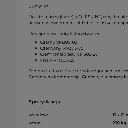
VM305-27
Notatnik duży (large) MOLESKINE, miękka okładk
kieszeń wewnętrzna, zakładka i elastyczna o
Dostępne warianty kolorystyczne:
Czarny VM305-03
Czerwony VM305-05
Ciemnoniebieski VM305-27
Khaki VM305-25
Ten produkt znajduje się w kategoriach:
Notes
Gadżety na konferencje
,
Gadżety dla branży f
Specyfikacja
Wymiary:
13 x 21
Waga:
230 kg