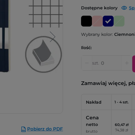
Dostępne kolory
Sp
Wybrany kolor:
Ciemnoni
Ilość:
szt.
Zamawiaj więcej, pł
Nakład
1 - 4 szt.
Cena
netto
60,47 zł
Pobierz do PDF
74,38 zł
brutto