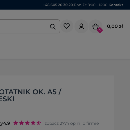
+48 605 20 30 20
|
Pon-Pt 8:00 - 16:00
|
Kontakt
0,00 zł
0
TATNIK OK. A5 /
ESKI
ny
4.9
zobacz
2774
opinii
o firmie