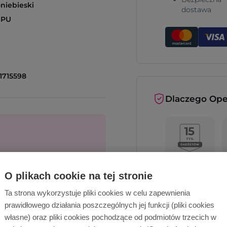
niebieski
dostawa
 PU
1715598
Dlaczego Ope
cą!
O plikach cookie na tej stronie
Wyślij zapytanie
Ta strona wykorzystuje pliki cookies w celu zapewnienia
prawidłowego działania poszczególnych jej funkcji (pliki cookies
Opinie o nas
własne) oraz pliki cookies pochodzące od podmiotów trzecich w