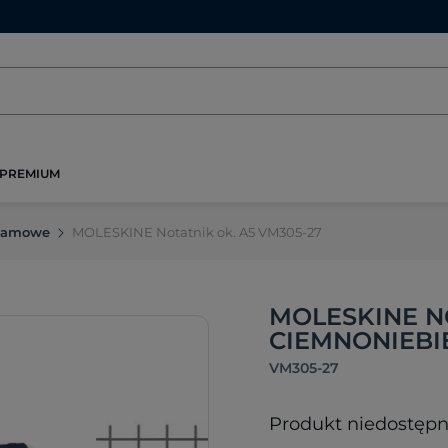
PREMIUM
klamowe
MOLESKINE Notatnik ok. A5 VM305-27
MOLESKINE NO
CIEMNONIEBI
VM305-27
Produkt niedostęp