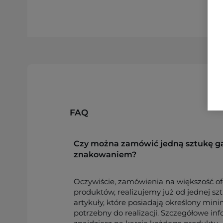
FAQ
Czy można zamówić jedną sztukę g
znakowaniem?
Oczywiście, zamówienia na większość o
produktów, realizujemy już od jednej sz
artykuły, które posiadają określony min
potrzebny do realizacji. Szczegółowe in