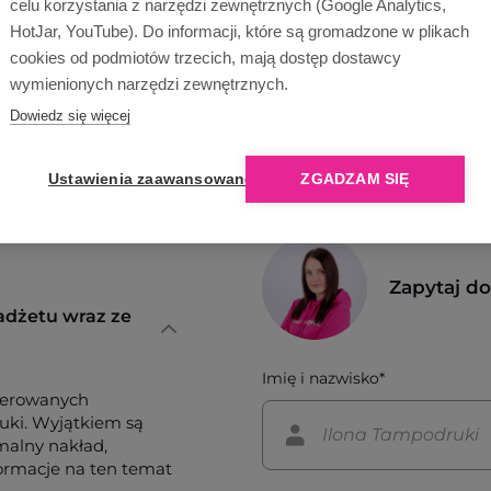
celu korzystania z narzędzi zewnętrznych (Google Analytics,
HotJar, YouTube). Do informacji, które są gromadzone w plikach
cookies od podmiotów trzecich, mają dostęp dostawcy
wymienionych narzędzi zewnętrznych.
Dowiedz się więcej
Ustawienia zaawansowane
ZGADZAM SIĘ
Zapytaj d
adżetu wraz ze
Imię i nazwisko*
ferowanych
tuki. Wyjątkiem są
imalny nakład,
formacje na ten temat