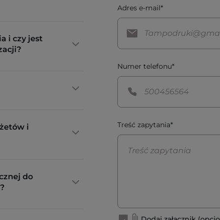
Adres e-mail*
a i czy jest
zacji?
Numer telefonu*
Treść zapytania*
żetów i
cznej do
?
Dodaj załącznik (opcjo