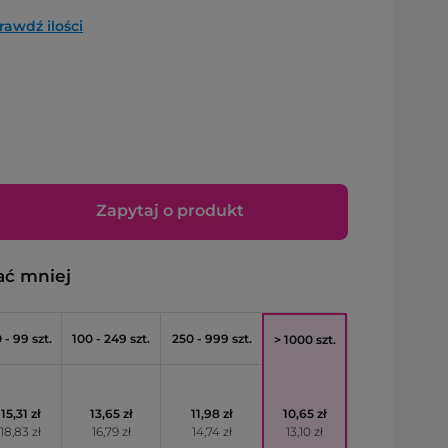
rawdź ilości
Zapytaj o produkt
ać mniej
 - 99 szt.
100 - 249 szt.
250 - 999 szt.
> 1000 szt.
15,31 zł
13,65 zł
11,98 zł
10,65 zł
18,83 zł
16,79 zł
14,74 zł
13,10 zł