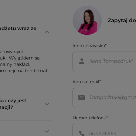
Zapytaj d
adżetu wraz ze
Imię i nazwisko*
ferowanych
tuki. Wyjątkiem są
imalny nakład,
formacje na ten temat
Adres e-mail*
a i czy jest
zacji?
Numer telefonu*