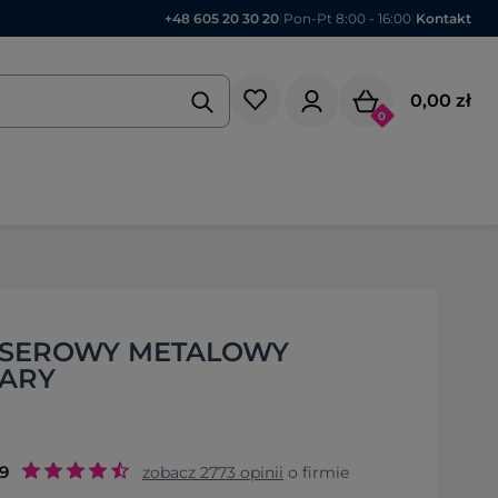
+48 605 20 30 20
|
Pon-Pt 8:00 - 16:00
|
Kontakt
0,00 zł
0
ASEROWY METALOWY
ZARY
.9
zobacz
2773
opinii
o firmie