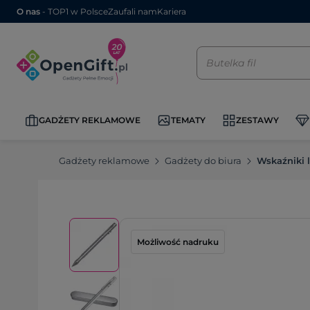
O nas
- TOP1 w Polsce
Zaufali nam
Kariera
GADŻETY REKLAMOWE
TEMATY
ZESTAWY
Gadżety reklamowe
Gadżety do biura
Wskaźniki 
Możliwość nadruku