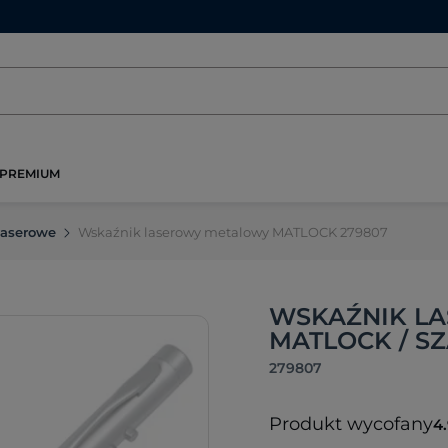
PREMIUM
laserowe
Wskaźnik laserowy metalowy MATLOCK 279807
WSKAŹNIK L
MATLOCK / S
279807
Produkt wycofany
4