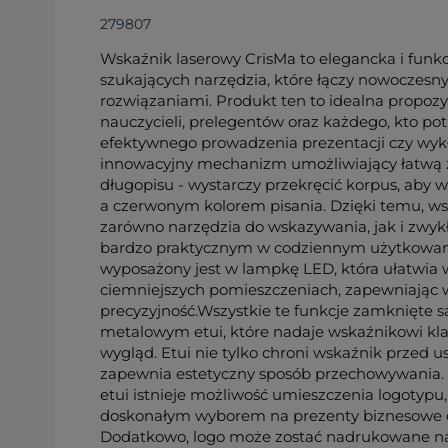
279807
Wskaźnik laserowy CrisMa to elegancka i funkc
szukających narzędzia, które łączy nowoczesn
rozwiązaniami. Produkt ten to idealna propozyc
nauczycieli, prelegentów oraz każdego, kto po
efektywnego prowadzenia prezentacji czy wy
innowacyjny mechanizm umożliwiający łatwą 
długopisu - wystarczy przekręcić korpus, aby
a czerwonym kolorem pisania. Dzięki temu, ws
zarówno narzędzia do wskazywania, jak i zwykł
bardzo praktycznym w codziennym użytkowan
wyposażony jest w lampkę LED, która ułatwia
ciemniejszych pomieszczeniach, zapewniając 
precyzyjność.Wszystkie te funkcje zamknięte 
metalowym etui, które nadaje wskaźnikowi klas
wygląd. Etui nie tylko chroni wskaźnik przed u
zapewnia estetyczny sposób przechowywania.
etui istnieje możliwość umieszczenia logotypu,
doskonałym wyborem na prezenty biznesowe c
Dodatkowo, logo może zostać nadrukowane na 