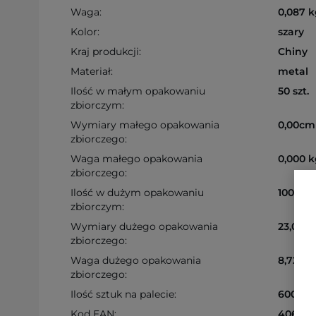
Waga:
0,087 k
Kolor:
szary
Kraj produkcji:
Chiny
Materiał:
metal
Ilość w małym opakowaniu
50 szt.
zbiorczym:
Wymiary małego opakowania
0,00cm
zbiorczego:
Waga małego opakowania
0,000 k
zbiorczego:
Ilość w dużym opakowaniu
100 szt.
zbiorczym:
Wymiary dużego opakowania
23,00c
zbiorczego:
Waga dużego opakowania
8,720 k
zbiorczego:
Ilość sztuk na palecie:
6000 sz
Kod EAN:
406457