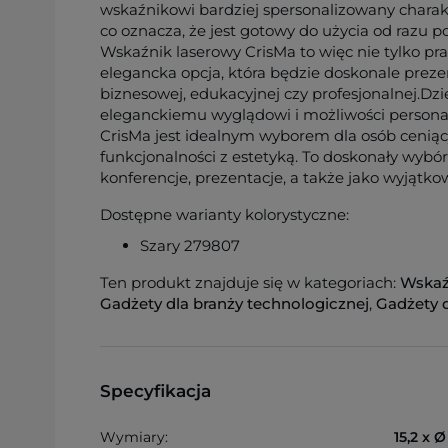
wskaźnikowi bardziej spersonalizowany charakt
co oznacza, że jest gotowy do użycia od razu p
Wskaźnik laserowy CrisMa to więc nie tylko pra
elegancka opcja, która będzie doskonale preze
biznesowej, edukacyjnej czy profesjonalnej.Dzię
eleganckiemu wyglądowi i możliwości personal
CrisMa jest idealnym wyborem dla osób ceniąc
funkcjonalności z estetyką. To doskonały wybó
konferencje, prezentacje, a także jako wyjątko
Dostępne warianty kolorystyczne:
Szary 279807
Ten produkt znajduje się w kategoriach:
Wskaź
Gadżety dla branży technologicznej
,
Gadżety d
Specyfikacja
Wymiary:
15,2 x 