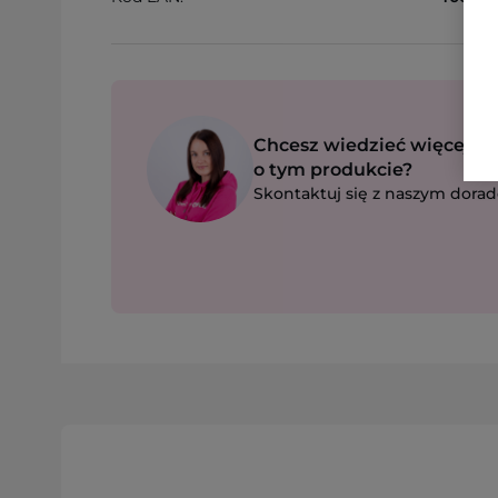
Chcesz wiedzieć więcej
o tym produkcie?
Skontaktuj się z naszym dorad