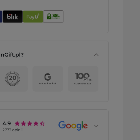
nGift.pl?
4.9
2773
opinii