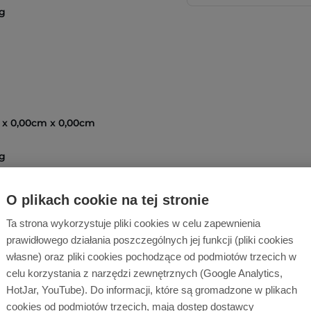
g
 x 0,00cm x 0,00cm
g
O plikach cookie na tej stronie
m x 38,50cm x 22,00cm
Ta strona wykorzystuje pliki cookies w celu zapewnienia
prawidłowego działania poszczególnych jej funkcji (pliki cookies
g
własne) oraz pliki cookies pochodzące od podmiotów trzecich w
celu korzystania z narzędzi zewnętrznych (Google Analytics,
t.
HotJar, YouTube). Do informacji, które są gromadzone w plikach
cookies od podmiotów trzecich, mają dostęp dostawcy
1003781