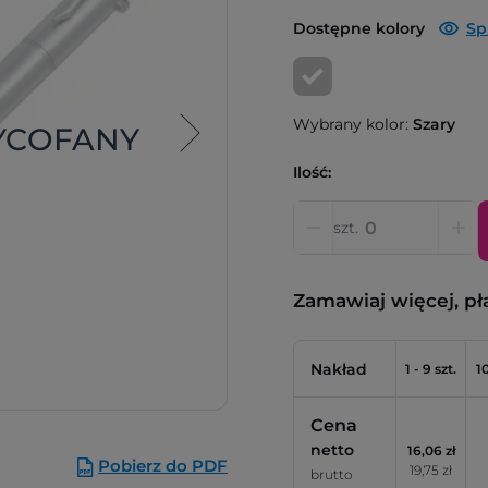
Dostępne kolory
Sp
Wybrany kolor:
Szary
YCOFANY
Ilość:
szt.
Zamawiaj więcej, pł
Nakład
1 - 9 szt.
10
Cena
netto
16,06 zł
Pobierz do PDF
19,75 zł
brutto