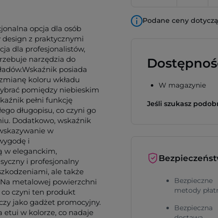
Podane ceny dotyczą 
jonalna opcja dla osób
y design z praktycznymi
ja dla profesjonalistów,
trzebuje narzędzia do
Dostępnoś
kładów.Wskaźnik posiada
zmianę koloru wkładu
W magazynie
 wybrać pomiędzy niebieskim
kaźnik pełni funkcję
Jeśli szukasz podo
ego długopisu, co czyni go
iu. Dodatkowo, wskaźnik
 wskazywanie w
wygodę i
są w eleganckim,
Bezpieczeńs
yczny i profesjonalny
szkodzeniami, ale także
Bezpieczne
 Na metalowej powierzchni
metody płat
 co czyni ten produkt
zy jako gadżet promocyjny.
Bezpieczna
etui w kolorze, co nadaje
dostawa