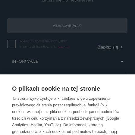
Zapisz się do newslettera
Wyrażam zgodę na przesyłanie
informacji handlowych...
(więcej)
INFORMACJE
OBSŁUGA KLIENTA
O plikach cookie na tej stronie
Ta strona wykorzystuje pliki cookies w celu zapewnienia
prawidłowego działania poszczególnych jej funkcji (pliki
KONTAKT
cookies własne) oraz pliki cookies pochodzące od podmiotów
trzecich w celu korzystania z narzędzi zewnętrznych (Google
Analytics, HotJar, YouTube). Do informacji, które są
gromadzone w plikach cookies od podmiotów trzecich, mają