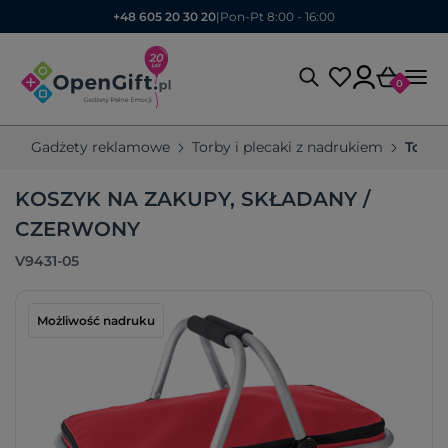
+48 605 20 30 20
|
Pon-Pt 8:00 - 16:00
0
Gadżety reklamowe
Torby i plecaki z nadrukiem
Torby
KOSZYK NA ZAKUPY, SKŁADANY /
CZERWONY
V9431-05
Możliwość nadruku