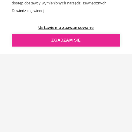
dostęp dostawcy wymienionych narzędzi zewnętrznych.
Dowiedz się więcej
OpenGift jest częścią ReflectGroup.
Ustawienia zaawansowane
ZGADZAM SIĘ
Copyright © 2006-2026 OpenGift.pl