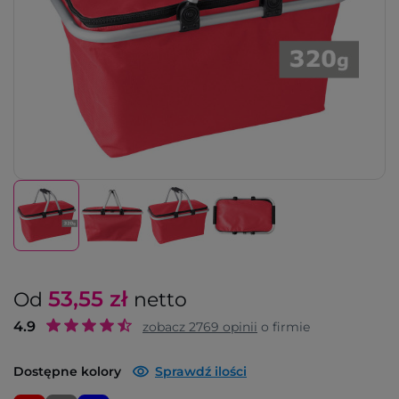
53,55
zł
Od
netto
4.9
zobacz
2769
opinii
o firmie
Dostępne kolory
Sprawdź ilości