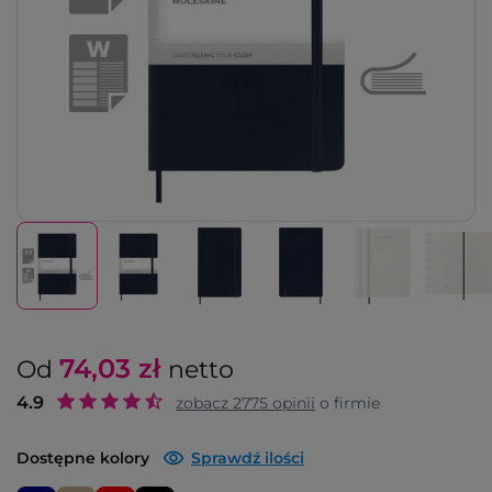
74,03
zł
Od
netto
4.9
zobacz
2775
opinii
o firmie
Dostępne kolory
Sprawdź ilości