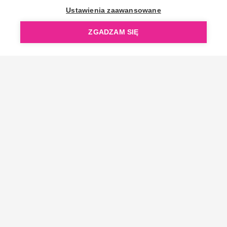
OpenGift jest częścią ReflectGroup.
Ustawienia zaawansowane
ZGADZAM SIĘ
Copyright © 2006-2026 OpenGift.pl