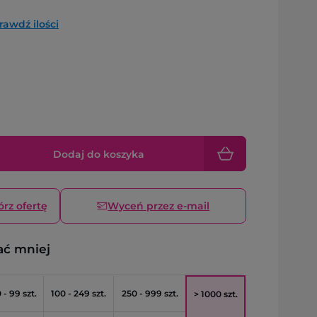
rawdź ilości
Dodaj do koszyka
órz ofertę
Wyceń przez e-mail
ać mniej
 - 99 szt.
100 - 249 szt.
250 - 999 szt.
> 1000 szt.