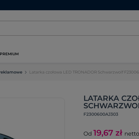
PREMIUM
 reklamowe
Latarka czołowa LED TRONADOR Schwarzwolf F2300
LATARKA CZ
SCHWARZWOL
F2300600AJ303
19,67
zł
Od
nett