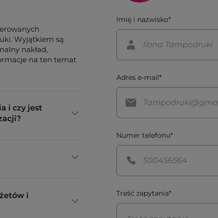
Imię i nazwisko*
ferowanych
tuki. Wyjątkiem są
imalny nakład,
formacje na ten temat
Adres e-mail*
a i czy jest
zacji?
Numer telefonu*
Treść zapytania*
żetów i