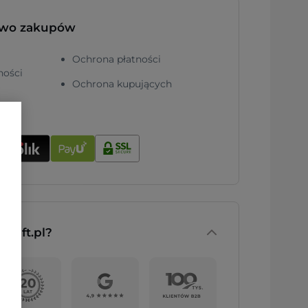
two zakupów
Ochrona płatności
ności
Ochrona kupujących
nGift.pl?