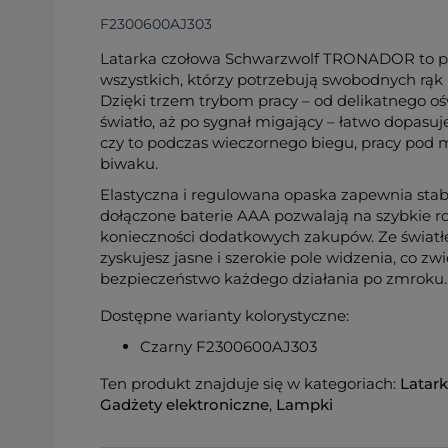
F2300600AJ303
Latarka czołowa Schwarzwolf TRONADOR to pr
wszystkich, którzy potrzebują swobodnych rąk 
Dzięki trzem trybom pracy – od delikatnego oś
światło, aż po sygnał migający – łatwo dopasuje
czy to podczas wieczornego biegu, pracy pod 
biwaku.
Elastyczna i regulowana opaska zapewnia stabi
dołączone baterie AAA pozwalają na szybkie r
konieczności dodatkowych zakupów. Ze świat
zyskujesz jasne i szerokie pole widzenia, co zw
bezpieczeństwo każdego działania po zmroku.
Dostępne warianty kolorystyczne:
Czarny F2300600AJ303
Ten produkt znajduje się w kategoriach:
Latar
Gadżety elektroniczne
,
Lampki