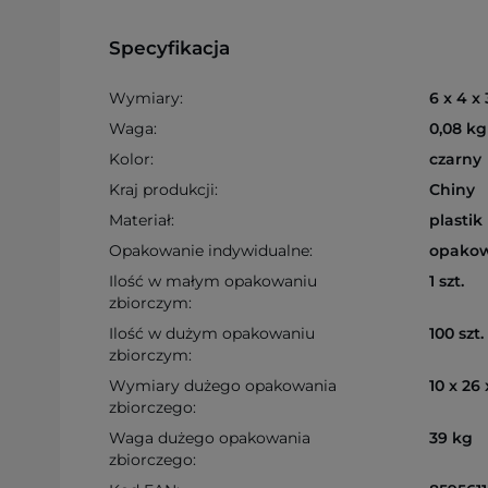
Specyfikacja
Wymiary:
6 x 4 x
Waga:
0,08 kg
Kolor:
czarny
Kraj produkcji:
Chiny
Materiał:
plastik
Opakowanie indywidualne:
opakow
Ilość w małym opakowaniu
1 szt.
zbiorczym:
Ilość w dużym opakowaniu
100 szt.
zbiorczym:
Wymiary dużego opakowania
10 x 26
zbiorczego:
Waga dużego opakowania
39 kg
zbiorczego: