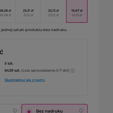
28,28 zł
25,21 zł
22,13 zł
19,67 zł
34,78 zł
31,01 zł
27,22 zł
24,19 zł
jednej sztuki produktu bez nadruku.
ć
5 szt.
5429 szt.
(czas sprowadzenia 5-7 dni)
Skontaktuj się z nami.
Bez nadruku