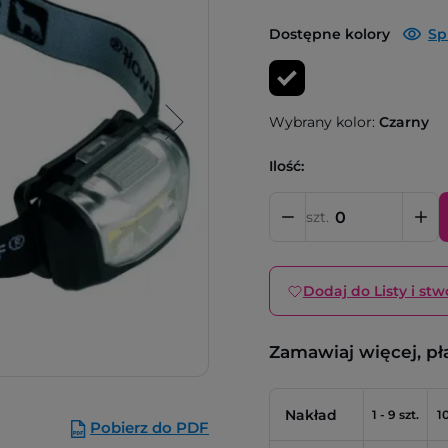
Dostępne kolory
Sp
Wybrany kolor:
Czarny
Ilość:
szt.
Dodaj do Listy i stw
Zamawiaj więcej, pł
Nakład
1 - 9 szt.
10
Pobierz do PDF