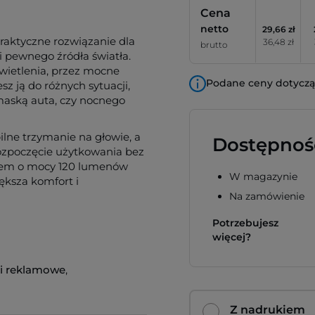
Cena
netto
29,66 zł
aktyczne rozwiązanie dla
36,48 zł
brutto
i pewnego źródła światła.
wietlenia, przez mocne
Podane ceny dotyczą 
sz ją do różnych sytuacji,
maską auta, czy nocnego
lne trzymanie na głowie, a
Dostępnoś
ozpoczęcie użytkowania bez
łem o mocy 120 lumenów
W magazynie
iększa komfort i
Na zamówienie
Potrzebujesz
więcej?
ki reklamowe
,
Z nadrukiem