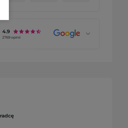
4.9
2769
opinii
oradcę