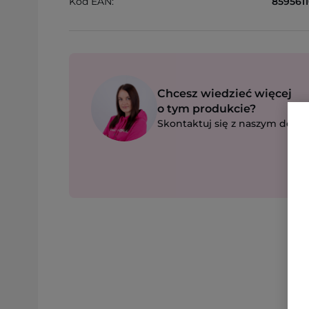
Kod EAN:
859561
Chcesz wiedzieć więcej
o tym produkcie?
Skontaktuj się z naszym dorad