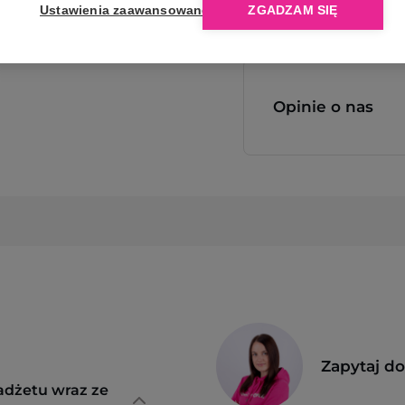
Ustawienia zaawansowane
ZGADZAM SIĘ
Opinie o nas
Zapytaj d
adżetu wraz ze