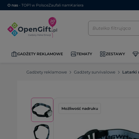
O nas
- TOP1 w Polsce
Zaufali nam
Kariera
GADŻETY REKLAMOWE
TEMATY
ZESTAWY
Gadżety reklamowe
Gadżety survivalowe
Latarki
Możliwość nadruku