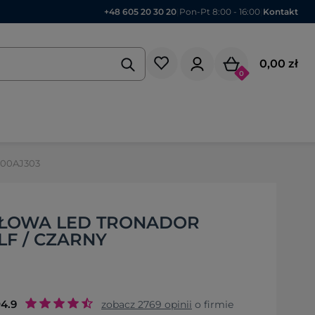
+48 605 20 30 20
|
Pon-Pt 8:00 - 16:00
|
Kontakt
0,00 zł
0
600AJ303
OŁOWA LED TRONADOR
F / CZARNY
o
4.9
zobacz
2769
opinii
o firmie