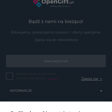
Bądź z nami na bieżąco!
Edukujemy, pokazujemy nowości i oferty specjalne.
Zapisz się do newslettera
Wyrażam zgodę na przesyłanie
informacji handlowych...
(więcej)
INFORMACJE
OBSŁUGA KLIENTA