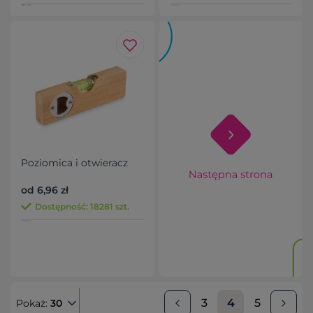
Poziomica i otwieracz
od 6,96 zł
Dostępność: 18281 szt.
3
4
5
Pokaż:
30