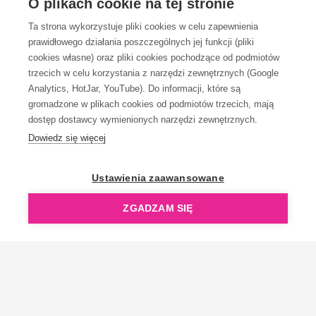
O plikach cookie na tej stronie
Ta strona wykorzystuje pliki cookies w celu zapewnienia
prawidłowego działania poszczególnych jej funkcji (pliki
KONTAKT
cookies własne) oraz pliki cookies pochodzące od podmiotów
trzecich w celu korzystania z narzędzi zewnętrznych (Google
Analytics, HotJar, YouTube). Do informacji, które są
gromadzone w plikach cookies od podmiotów trzecich, mają
dostęp dostawcy wymienionych narzędzi zewnętrznych.
Dowiedz się więcej
OpenGift jest częścią ReflectGroup.
Ustawienia zaawansowane
ZGADZAM SIĘ
Copyright © 2006-2026 OpenGift.pl