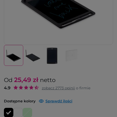
25,49
zł
Od
netto
4.9
zobacz
2773
opinii
o firmie
Dostępne kolory
Sprawdź ilości