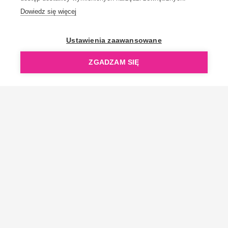
Dowiedz się więcej
OpenGift jest częścią ReflectGroup.
Ustawienia zaawansowane
ZGADZAM SIĘ
Copyright © 2006-2026 OpenGift.pl