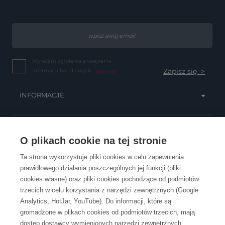
Wyrażam zgodę na przesyłanie
informacji handlowych...
(więcej)
INFORMACJE
OBSŁUGA KLIENTA
O plikach cookie na tej stronie
Ta strona wykorzystuje pliki cookies w celu zapewnienia
prawidłowego działania poszczególnych jej funkcji (pliki
KONTAKT
cookies własne) oraz pliki cookies pochodzące od podmiotów
trzecich w celu korzystania z narzędzi zewnętrznych (Google
Analytics, HotJar, YouTube). Do informacji, które są
gromadzone w plikach cookies od podmiotów trzecich, mają
dostęp dostawcy wymienionych narzędzi zewnętrznych.