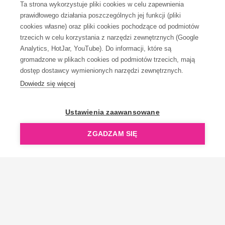
Ta strona wykorzystuje pliki cookies w celu zapewnienia
prawidłowego działania poszczególnych jej funkcji (pliki
KONTAKT
cookies własne) oraz pliki cookies pochodzące od podmiotów
trzecich w celu korzystania z narzędzi zewnętrznych (Google
Analytics, HotJar, YouTube). Do informacji, które są
gromadzone w plikach cookies od podmiotów trzecich, mają
dostęp dostawcy wymienionych narzędzi zewnętrznych.
Dowiedz się więcej
OpenGift jest częścią ReflectGroup.
Ustawienia zaawansowane
ZGADZAM SIĘ
Copyright © 2006-2026 OpenGift.pl