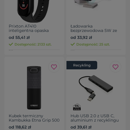
Prixton AT410
Ładowarka
inteligentna opaska
bezprzewodowa 5W ze
słomy pszenicznej, hub
od 55,41 zł
od 33,92 zł
USB 2.0, pojemnik na
przybory do pisania,
Dostępność: 2133 szt.
Dostępność: 25 szt.
stojak na telefon
Recykling
Kubek termiczny
Hub USB 2.0 z USB C,
Kambukka Etna Grip 500
aluminium z recyklingu
ml
od 118,62 zł
od 39,61 zł