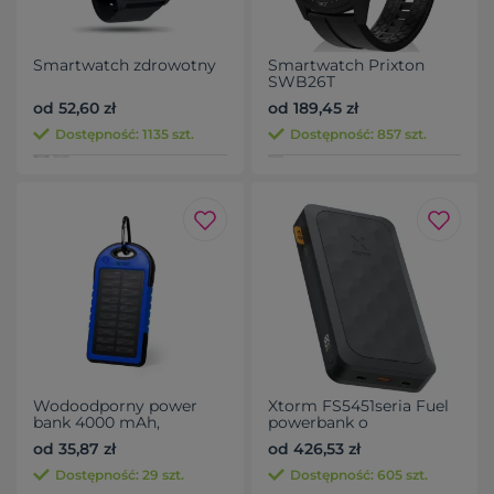
Smartwatch zdrowotny
Smartwatch Prixton
SWB26T
od 52,60 zł
od 189,45 zł
Dostępność: 1135 szt.
Dostępność: 857 szt.
Wodoodporny power
Xtorm FS5451seria Fuel
bank 4000 mAh,
powerbank o
ładowarka słoneczna
pojemności 45 000 mAh
od 35,87 zł
od 426,53 zł
i mocy 67 W
Dostępność: 29 szt.
Dostępność: 605 szt.