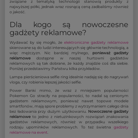
związane z tematyką technologii stanowią produkty z
najwyższej półki, jednak wraz rosnącą ceną zadbaliśmy również
o jakość.
Dla kogo są nowoczesne
gadżety reklamowe?
Wydawać by się mogło, że
elektroniczne gadżety reklamowe
skierowane są do ludzi interesujących się głównie technologią, a
więc mężczyzn. Nic bardziej mylnego,
ponieważ gadżety
reklamowe
dostępne w naszej hurtowni gadżetów
reklamowych są tak dobrane, że każdy znajdzie coś dla siebie.
Poniżej przedstawimy Państwu kilka przykładów.
Lampa pierścieniowa selfie ring idealnie nadaję się do nagrywań
vloga, czy robienia lepszej jakości selfie.
Power Banki mimo, że wraz z mniejszem popularności
Pokemon Go straciły na popularności, to nadal są cenionym
gadżetem reklamowym, ponieważ nawet topowe modele
smartfonów, mają spore problemy z wytrzymaniem całego dnia
bez ładowania przy dużym użytkowaniu.
Nowoczesne gadżety
reklamowe
to jedno z nietuzinkowych rozwiązań znakowania
gadżetów reklamowych, również w przypadku wszelkiego
rodzaju upominków reklamowych. To też świetna
gadżety
reklamowe na event
.