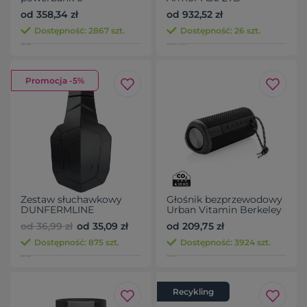
pojemności 27 000 mAh
od 358,34 zł
od 932,52 zł
i mocy 67 W
Dostępność: 2867 szt.
Dostępność: 26 szt.
Promocja -5%
Zestaw słuchawkowy
Głośnik bezprzewodowy
DUNFERMLINE
Urban Vitamin Berkeley
od 36,99 zł
od 35,09 zł
od 209,75 zł
Dostępność: 875 szt.
Dostępność: 3924 szt.
Recykling