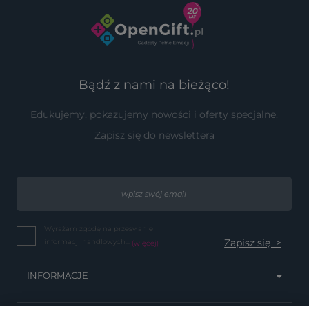
Bądź z nami na bieżąco!
Edukujemy, pokazujemy nowości i oferty specjalne.
Zapisz się do newslettera
Wyrażam zgodę na przesyłanie
informacji handlowych...
(więcej)
INFORMACJE