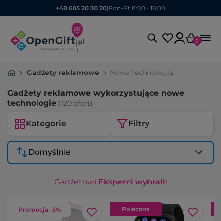
+48 605 20 30 20
|
Pon-Pt 8:00 - 16:00
0
Gadżety reklamowe
Nowa technologia
Gadżety reklamowe wykorzystujące nowe
technologie
(120 ofert)
Kategorie
Filtry
Domyślnie
Gadżetowi
Eksperci wybrali:
Polecane
Promocja -5%