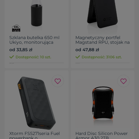
Szklana butelka 650 ml
Magnetyczny portfel
Ukiyo, monitorująca
Magstand RPU, stojak na
ilość wypitej wody
telefon
od 33,85 zł
od 47,88 zł
Dostępność: 10 szt.
Dostępność: 3106 szt.
Xtorm FS5271seria Fuel
Hard Disc Silicon Power
powerbank o
Armor A30 2TB