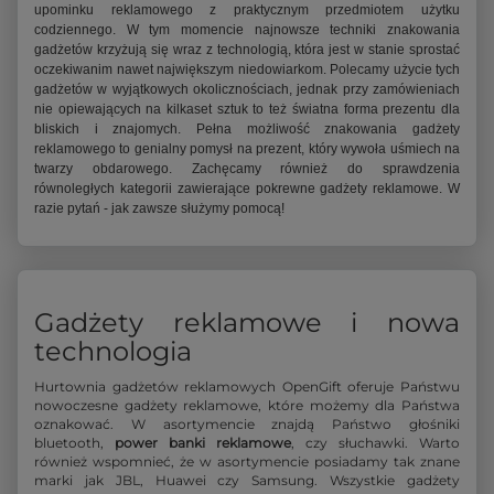
upominku reklamowego z praktycznym przedmiotem użytku
codziennego. W tym momencie najnowsze techniki znakowania
gadżetów krzyżują się wraz z technologią, która jest w stanie sprostać
oczekiwanim nawet największym niedowiarkom. Polecamy użycie tych
gadżetów w wyjątkowych okolicznościach, jednak przy zamówieniach
nie opiewających na kilkaset sztuk to też światna forma prezentu dla
bliskich i znajomych. Pełna możliwość znakowania gadżety
reklamowego to genialny pomysł na prezent, który wywoła uśmiech na
twarzy obdarowego. Zachęcamy również do sprawdzenia
równoległych kategorii zawierające pokrewne gadżety reklamowe. W
razie pytań - jak zawsze służymy pomocą!
Gadżety reklamowe i nowa
technologia
Hurtownia gadżetów reklamowych OpenGift oferuje Państwu
nowoczesne gadżety reklamowe, które możemy dla Państwa
oznakować. W asortymencie znajdą Państwo głośniki
bluetooth,
power banki reklamowe
, czy słuchawki. Warto
również wspomnieć, że w asortymencie posiadamy tak znane
marki jak JBL, Huawei czy Samsung. Wszystkie gadżety