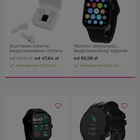
Słuchawki solarne
Monitor aktywności,
bezprzewodowe Ontario
bezprzewodowy zegarek
wielofunkcyjny
od 50,22 zł
od 47,64 zł
od 85,98 zł
o
Dostępność: 3226 szt.
Dostępność: 942 szt.