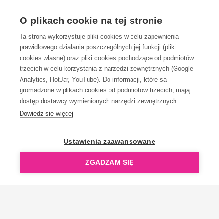
OBSŁUGA KLIENTA
O plikach cookie na tej stronie
Ta strona wykorzystuje pliki cookies w celu zapewnienia
prawidłowego działania poszczególnych jej funkcji (pliki
KONTAKT
cookies własne) oraz pliki cookies pochodzące od podmiotów
trzecich w celu korzystania z narzędzi zewnętrznych (Google
Analytics, HotJar, YouTube). Do informacji, które są
gromadzone w plikach cookies od podmiotów trzecich, mają
dostęp dostawcy wymienionych narzędzi zewnętrznych.
Dowiedz się więcej
OpenGift jest częścią ReflectGroup.
Ustawienia zaawansowane
ZGADZAM SIĘ
Copyright © 2006-2026 OpenGift.pl